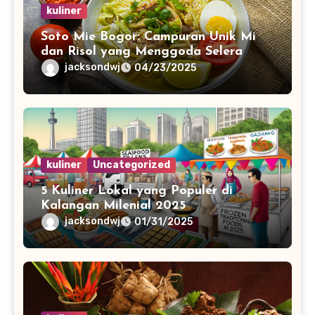
kuliner
Soto Mie Bogor: Campuran Unik Mi
dan Risol yang Menggoda Selera
jacksondwj
04/23/2025
kuliner
Uncategorized
5 Kuliner Lokal yang Populer di
Kalangan Milenial 2025
jacksondwj
01/31/2025