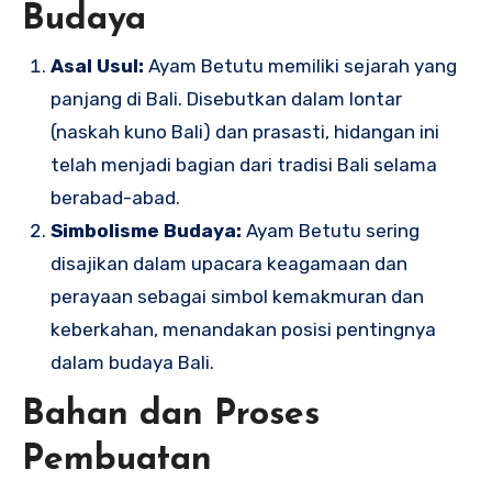
Budaya
Asal Usul:
Ayam Betutu memiliki sejarah yang
panjang di Bali. Disebutkan dalam lontar
(naskah kuno Bali) dan prasasti, hidangan ini
telah menjadi bagian dari tradisi Bali selama
berabad-abad.
Simbolisme Budaya:
Ayam Betutu sering
disajikan dalam upacara keagamaan dan
perayaan sebagai simbol kemakmuran dan
keberkahan, menandakan posisi pentingnya
dalam budaya Bali.
Bahan dan Proses
Pembuatan