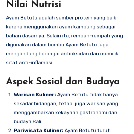
Nilai Nutrisi
Ayam Betutu adalah sumber protein yang baik
karena menggunakan ayam kampung sebagai
bahan dasarnya. Selain itu, rempah-rempah yang
digunakan dalam bumbu Ayam Betutu juga
mengandung berbagai antioksidan dan memiliki
sifat anti-inflamasi.
Aspek Sosial dan Budaya
Warisan Kuliner:
Ayam Betutu tidak hanya
sekadar hidangan, tetapi juga warisan yang
menggambarkan kekayaan gastronomi dan
budaya Bali.
Pariwisata Kuliner:
Ayam Betutu turut