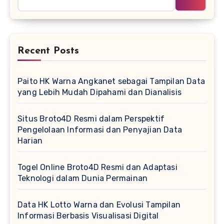
Recent Posts
Paito HK Warna Angkanet sebagai Tampilan Data
yang Lebih Mudah Dipahami dan Dianalisis
Situs Broto4D Resmi dalam Perspektif
Pengelolaan Informasi dan Penyajian Data
Harian
Togel Online Broto4D Resmi dan Adaptasi
Teknologi dalam Dunia Permainan
Data HK Lotto Warna dan Evolusi Tampilan
Informasi Berbasis Visualisasi Digital