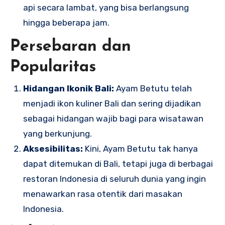
api secara lambat, yang bisa berlangsung
hingga beberapa jam.
Persebaran dan
Popularitas
Hidangan Ikonik Bali:
Ayam Betutu telah
menjadi ikon kuliner Bali dan sering dijadikan
sebagai hidangan wajib bagi para wisatawan
yang berkunjung.
Aksesibilitas:
Kini, Ayam Betutu tak hanya
dapat ditemukan di Bali, tetapi juga di berbagai
restoran Indonesia di seluruh dunia yang ingin
menawarkan rasa otentik dari masakan
Indonesia.