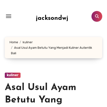
Lewati
ke
konten
jacksondwj
Home
kuliner
Asal Usul Ayam Betutu Yang Menjadi Kuliner Autentik
Bali
kuliner
Asal Usul Ayam
Betutu Yang