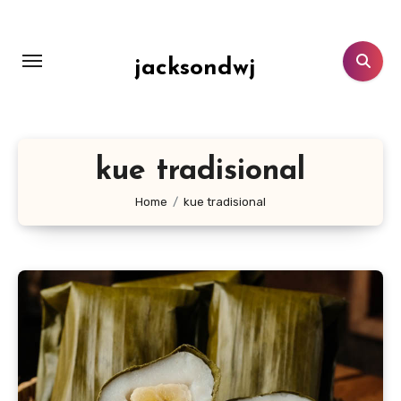
Lewati
ke
konten
jacksondwj
kue tradisional
Home
kue tradisional