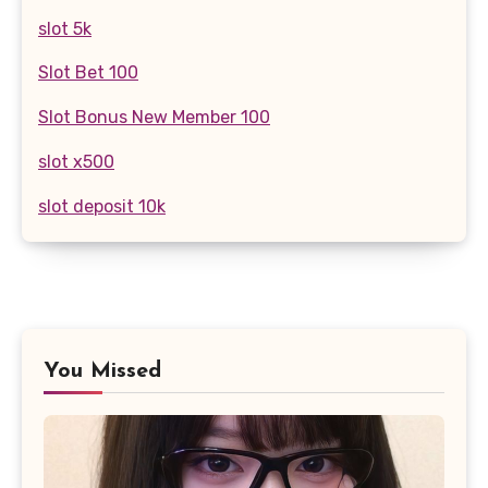
slot 5k
Slot Bet 100
Slot Bonus New Member 100
slot x500
slot deposit 10k
You Missed