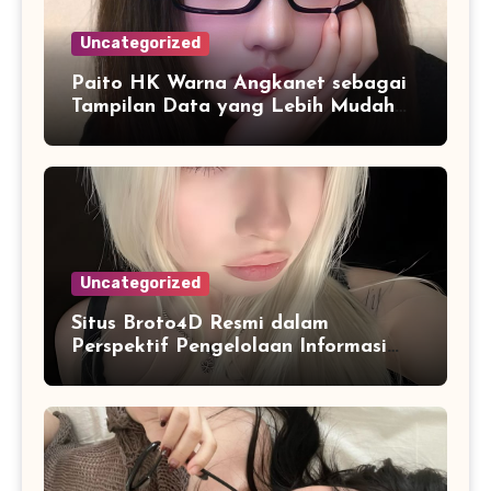
Uncategorized
Paito HK Warna Angkanet sebagai
Tampilan Data yang Lebih Mudah
Dipahami dan Dianalisis
Uncategorized
Situs Broto4D Resmi dalam
Perspektif Pengelolaan Informasi
dan Penyajian Data Harian