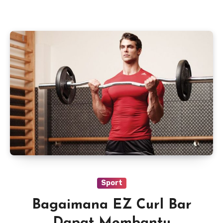
Sport
Bagaimana EZ Curl Bar