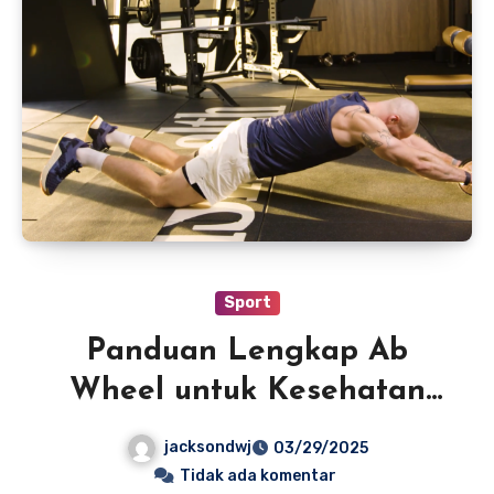
Sport
Panduan Lengkap Ab
Wheel untuk Kesehatan
Punggung dan Tulang
jacksondwj
03/29/2025
Belakang
Tidak ada komentar