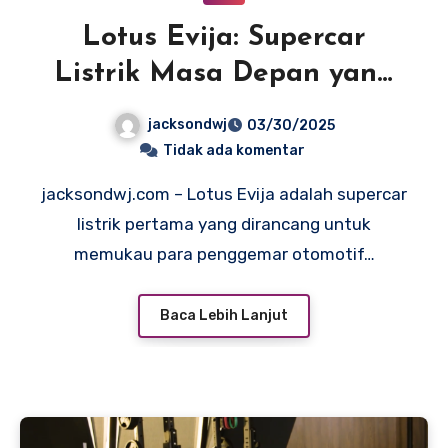
Lotus Evija: Supercar
Listrik Masa Depan yang
Mengagumkan
jacksondwj
03/30/2025
Tidak ada komentar
jacksondwj.com – Lotus Evija adalah supercar
listrik pertama yang dirancang untuk
memukau para penggemar otomotif…
Baca Lebih Lanjut