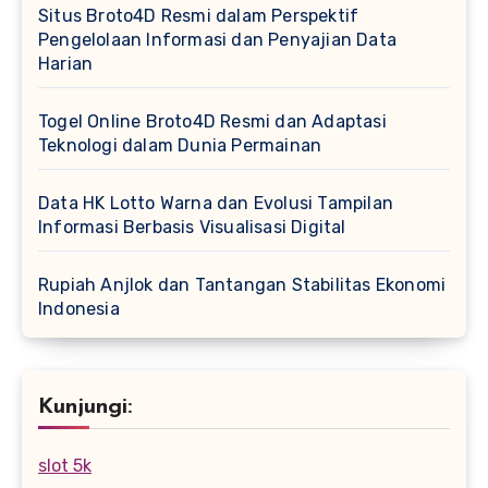
Situs Broto4D Resmi dalam Perspektif
Pengelolaan Informasi dan Penyajian Data
Harian
Togel Online Broto4D Resmi dan Adaptasi
Teknologi dalam Dunia Permainan
Data HK Lotto Warna dan Evolusi Tampilan
Informasi Berbasis Visualisasi Digital
Rupiah Anjlok dan Tantangan Stabilitas Ekonomi
Indonesia
Kunjungi:
slot 5k