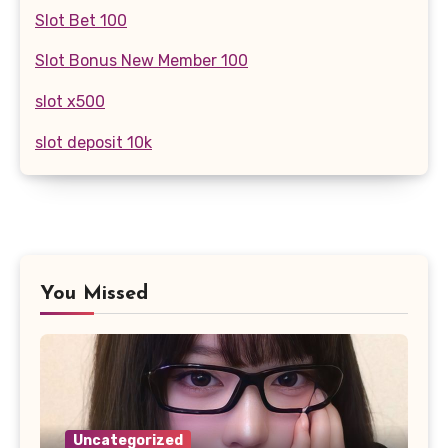
Slot Bet 100
Slot Bonus New Member 100
slot x500
slot deposit 10k
You Missed
Uncategorized