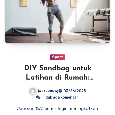
Sport
DIY Sandbag untuk
Latihan di Rumah:
Panduan Langkah Demi
jacksondwj
03/26/2025
Langkah
Tidak ada komentar
JacksonDWJ.com – Ingin meningkatkan