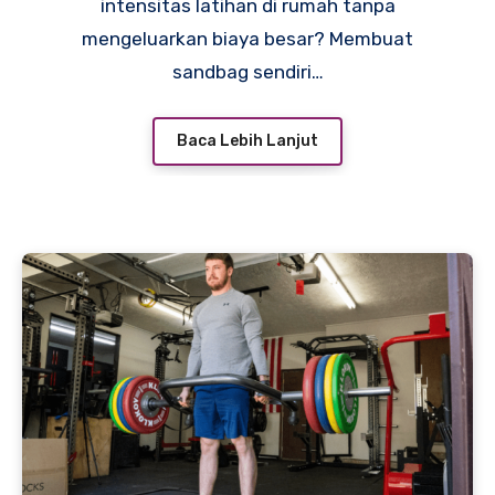
intensitas latihan di rumah tanpa
mengeluarkan biaya besar? Membuat
sandbag sendiri…
Baca Lebih Lanjut