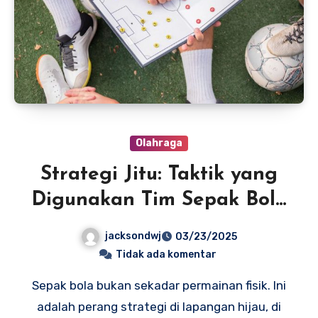
Olahraga
Strategi Jitu: Taktik yang
Digunakan Tim Sepak Bola
Kelas Dunia
jacksondwj
03/23/2025
Tidak ada komentar
Sepak bola bukan sekadar permainan fisik. Ini
adalah perang strategi di lapangan hijau, di