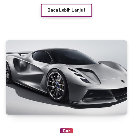
Baca Lebih Lanjut
Car