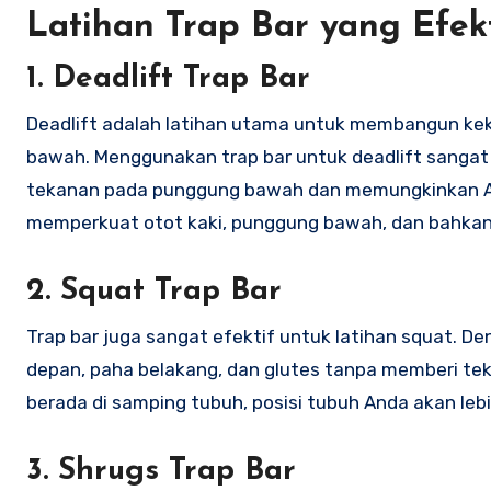
Latihan Trap Bar yang Efe
1.
Deadlift Trap Bar
Deadlift adalah latihan utama untuk membangun ke
bawah. Menggunakan trap bar untuk deadlift sangat
tekanan pada punggung bawah dan memungkinkan An
memperkuat otot kaki, punggung bawah, dan bahkan
2.
Squat Trap Bar
Trap bar juga sangat efektif untuk latihan squat. De
depan, paha belakang, dan glutes tanpa memberi t
berada di samping tubuh, posisi tubuh Anda akan le
3.
Shrugs Trap Bar