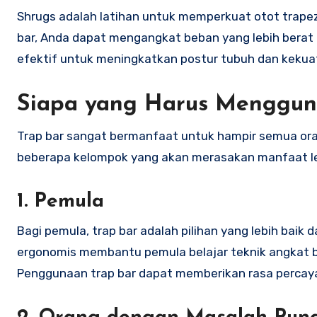
Shrugs adalah latihan untuk memperkuat otot trape
bar, Anda dapat mengangkat beban yang lebih berat d
efektif untuk meningkatkan postur tubuh dan kekua
Siapa yang Harus Menggun
Trap bar sangat bermanfaat untuk hampir semua or
beberapa kelompok yang akan merasakan manfaat le
1.
Pemula
Bagi pemula, trap bar adalah pilihan yang lebih baik d
ergonomis membantu pemula belajar teknik angkat be
Penggunaan trap bar dapat memberikan rasa percaya 