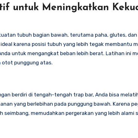
ktif untuk Meningkatkan Keku
kuatan tubuh bagian bawah, terutama paha, glutes, da
 ideal karena posisi tubuh yang lebih tegak membantu 
da untuk mengangkat beban lebih berat. Latihan ini 
 otot punggung atas.
ngan berdiri di tengah-tengah trap bar, Anda bisa melati
ekanan yang berlebihan pada punggung bawah. Karena p
bih seimbang, memudahkan pergerakan yang lebih alami 