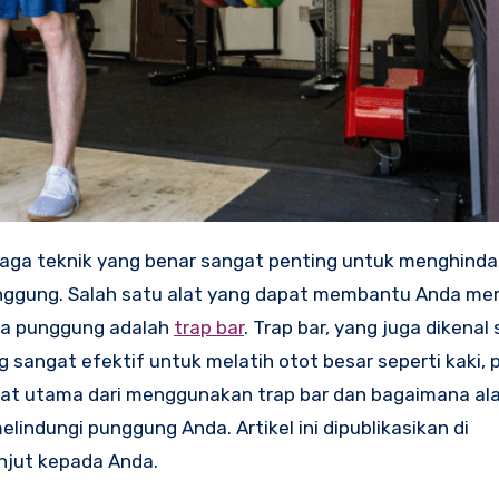
jaga teknik yang benar sangat penting untuk menghindar
unggung. Salah satu alat yang dapat membantu Anda m
da punggung adalah
trap bar
. Trap bar, yang juga dikenal
g sangat efektif untuk melatih otot besar seperti kaki,
aat utama dari menggunakan trap bar dan bagaimana ala
ndungi punggung Anda. Artikel ini dipublikasikan di
njut kepada Anda.