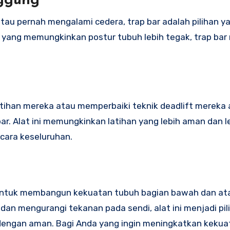
ggung
au pernah mengalami cedera, trap bar adalah pilihan y
in yang memungkinkan postur tubuh lebih tegak, trap b
tihan mereka atau memperbaiki teknik deadlift mereka
 Alat ini memungkinkan latihan yang lebih aman dan leb
cara keseluruhan.
n untuk membangun kekuatan tubuh bagian bawah dan at
n mengurangi tekanan pada sendi, alat ini menjadi pi
 dengan aman. Bagi Anda yang ingin meningkatkan kekua