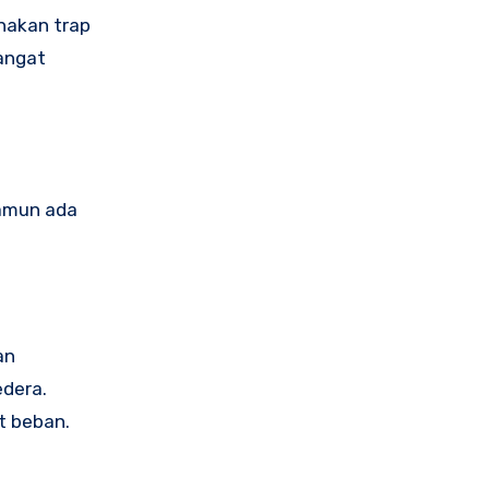
nakan trap
sangat
namun ada
an
edera.
t beban.