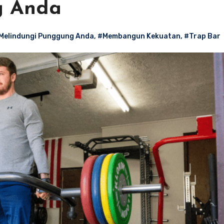
g Anda
Melindungi Punggung Anda
,
#Membangun Kekuatan
,
#Trap Bar