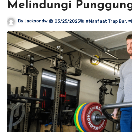
Melindungi Punggun
By
jacksondwj
03/25/2025
#Manfaat Trap Bar
,
#