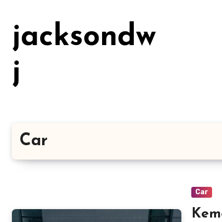
Lewati
ke
jacksondw
konten
j
Car
Car
Kem