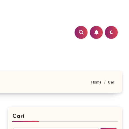
Home
Car
Cari