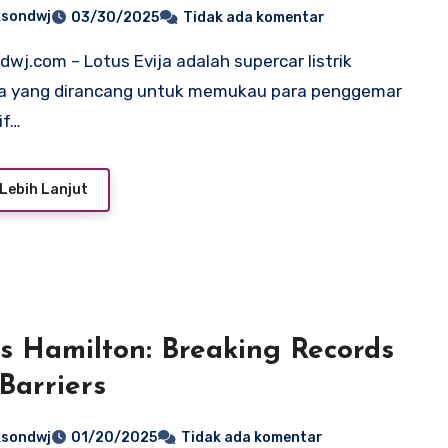
ksondwj
03/30/2025
Tidak ada komentar
a yang dirancang untuk memukau para penggemar
if…
Lebih Lanjut
s Hamilton: Breaking Records
Barriers
ksondwj
01/20/2025
Tidak ada komentar