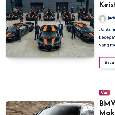
Keis
Supe
jac
JacksonDWJ.com – Bugatti dikenal tidak hanya karena
kecepat
yang m
Baca 
Car
BMW
Maks