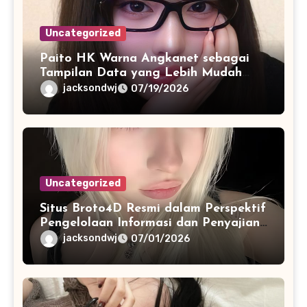
Uncategorized
Paito HK Warna Angkanet sebagai
Tampilan Data yang Lebih Mudah
Dipahami dan Dianalisis
jacksondwj
07/19/2026
Uncategorized
Situs Broto4D Resmi dalam Perspektif
Pengelolaan Informasi dan Penyajian
Data Harian
jacksondwj
07/01/2026