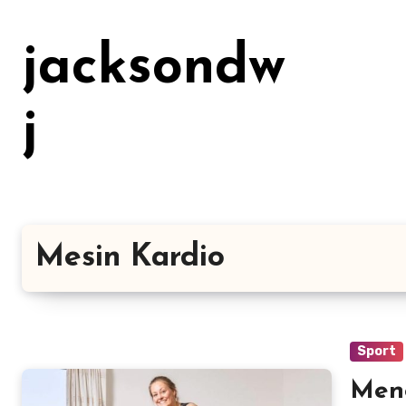
Lewati
ke
jacksondw
konten
j
Mesin Kardio
Sport
Men