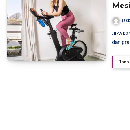
Mesi
Lati
jac
Jika kamu sedang mencari alat latihan kardio yang efektif
dan pra
Baca 