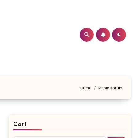
Home
Mesin Kardio
Cari