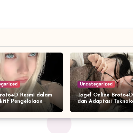
gorized
Uncategorized
Broto4D Resmi dalam
Togel Online Broto4D
ktif Pengelolaan
dan Adaptasi Teknolo
asi dan Penyajian
dalam Dunia Permain
Harian