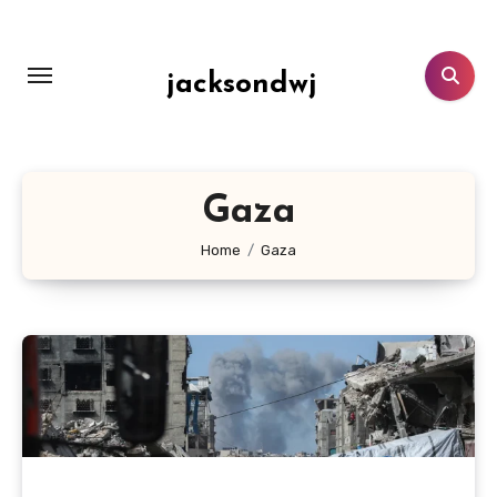
Lewati
ke
konten
jacksondwj
Gaza
Home
Gaza