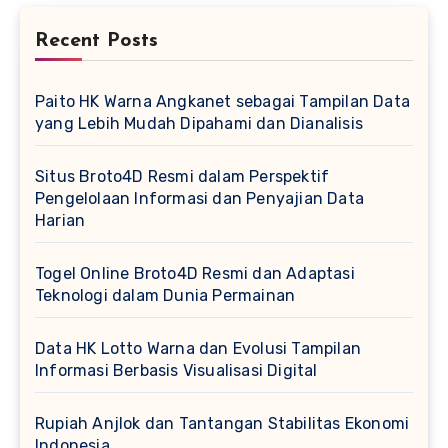
Recent Posts
Paito HK Warna Angkanet sebagai Tampilan Data
yang Lebih Mudah Dipahami dan Dianalisis
Situs Broto4D Resmi dalam Perspektif
Pengelolaan Informasi dan Penyajian Data
Harian
Togel Online Broto4D Resmi dan Adaptasi
Teknologi dalam Dunia Permainan
Data HK Lotto Warna dan Evolusi Tampilan
Informasi Berbasis Visualisasi Digital
Rupiah Anjlok dan Tantangan Stabilitas Ekonomi
Indonesia