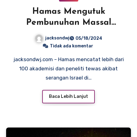
Hamas Mengutuk
Pembunuhan Massal
Akademisi dan Peneliti di
jacksondwj
05/18/2024
Gaza
Tidak ada komentar
jacksondwj.com – Hamas mencatat lebih dari
100 akademisi dan peneliti tewas akibat
serangan Israel di…
Baca Lebih Lanjut