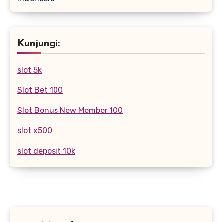
Kunjungi:
slot 5k
Slot Bet 100
Slot Bonus New Member 100
slot x500
slot deposit 10k