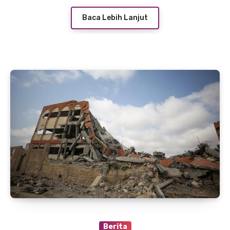
Baca Lebih Lanjut
Berita