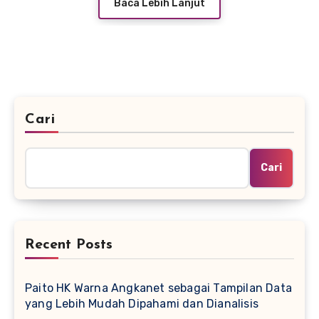
Baca Lebih Lanjut
Cari
Cari
Recent Posts
Paito HK Warna Angkanet sebagai Tampilan Data
yang Lebih Mudah Dipahami dan Dianalisis