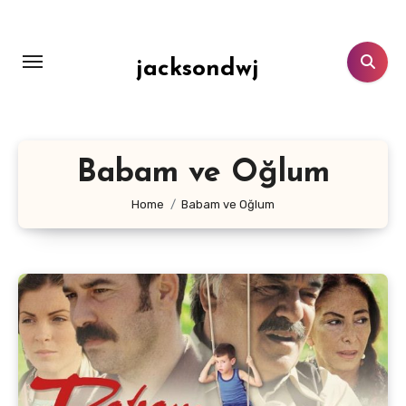
Lewati
ke
konten
jacksondwj
Babam ve Oğlum
Home
Babam ve Oğlum