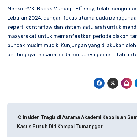
Menko PMK, Bapak Muhadjir Effendy, telah mengumu
Lebaran 2024, dengan fokus utama pada penggunaan T
seperti contraflow dan sistem satu arah untuk mendu
masyarakat untuk memanfaatkan periode diskon tari
puncak musim mudik. Kunjungan yang dilakukan oleh
pentingnya rencana ini dalam upaya pemerintah un
Navigasi
Insiden Tragis di Asrama Akademi Kepolisian Se
pos
Kasus Bunuh Diri Kompol Tumanggor