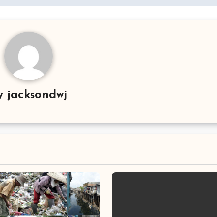
y
jacksondwj