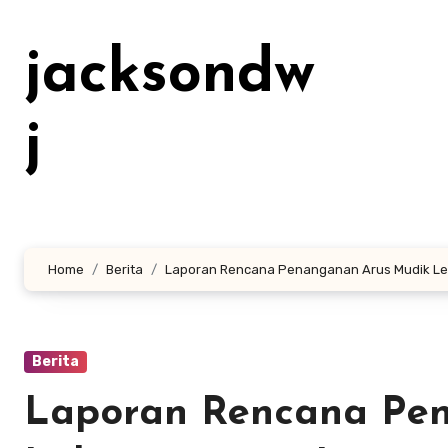
Lewati
ke
jacksondw
konten
j
Home
Berita
Laporan Rencana Penanganan Arus Mudik Lebar
Berita
Laporan Rencana Pe