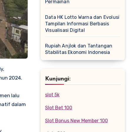
Permainan
Data HK Lotto Warna dan Evolusi
Tampilan Informasi Berbasis
Visualisasi Digital
Rupiah Anjlok dan Tantangan
Stabilitas Ekonomi Indonesia
y,
hun 2024.
Kunjungi:
slot 5k
men lalu
natif dalam
Slot Bet 100
Slot Bonus New Member 100
y