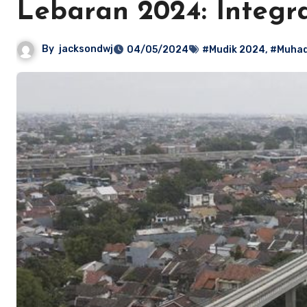
Lebaran 2024: Integra
By
jacksondwj
04/05/2024
#Mudik 2024
,
#Muhadj