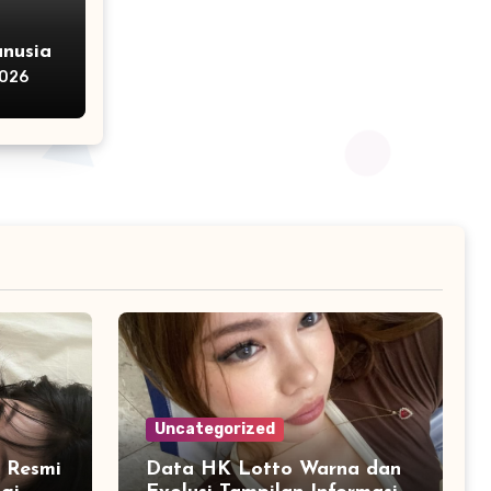
nusia
2026
Uncategorized
 Resmi
Data HK Lotto Warna dan