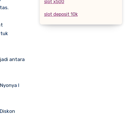
slot x500
tas.
slot deposit 10k
at
ntuk
jadi antara
Nyonya I
 Diskon