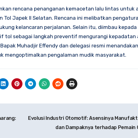
mkan rencana penanganan kemacetan lalu lintas untuk 
ol Japek II Selatan. Rencana ini melibatkan pengaturan
kung kelancaran perjalanan. Selain itu, diimbau kepada
f tol sebagai langkah preventif mengurangi kepadatan 
 Bapak Muhadjir Effendy dan delegasi resmi menandaka
tuk mengoptimalkan pengalaman mudik masyarakat.
marang:
Evolusi Industri Otomotif: Asensinya Manufakt
dan Dampaknya terhadap Pemain 