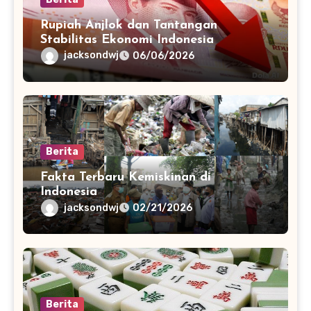
Rupiah Anjlok dan Tantangan
Stabilitas Ekonomi Indonesia
jacksondwj
06/06/2026
Berita
Fakta Terbaru Kemiskinan di
Indonesia
jacksondwj
02/21/2026
Berita