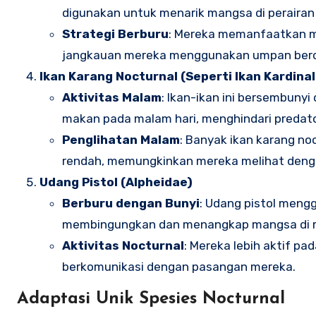
digunakan untuk menarik mangsa di perairan 
Strategi Berburu
: Mereka memanfaatkan ma
jangkauan mereka menggunakan umpan ber
Ikan Karang Nocturnal (Seperti Ikan Kardinal
Aktivitas Malam
: Ikan-ikan ini bersembunyi
makan pada malam hari, menghindari predator
Penglihatan Malam
: Banyak ikan karang no
rendah, memungkinkan mereka melihat denga
Udang Pistol (Alpheidae)
Berburu dengan Bunyi
: Udang pistol meng
membingungkan dan menangkap mangsa di m
Aktivitas Nocturnal
: Mereka lebih aktif p
berkomunikasi dengan pasangan mereka.
Adaptasi Unik Spesies Nocturnal