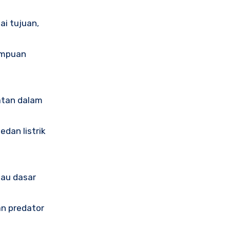
i tujuan,
ampuan
atan dalam
dan listrik
tau dasar
an predator