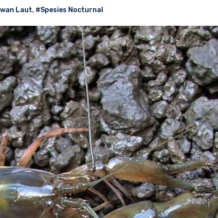
wan Laut
,
#Spesies Nocturnal