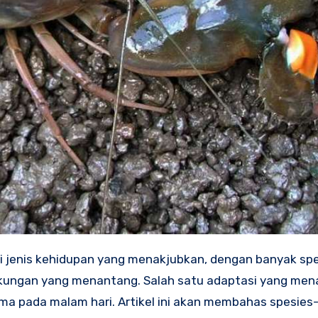
i jenis kehidupan yang menakjubkan, dengan banyak sp
ngkungan yang menantang. Salah satu adaptasi yang mena
tama pada malam hari. Artikel ini akan membahas spesies