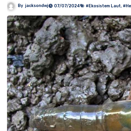
By
jacksondwj
07/07/2024
#Ekosistem Laut
,
#He