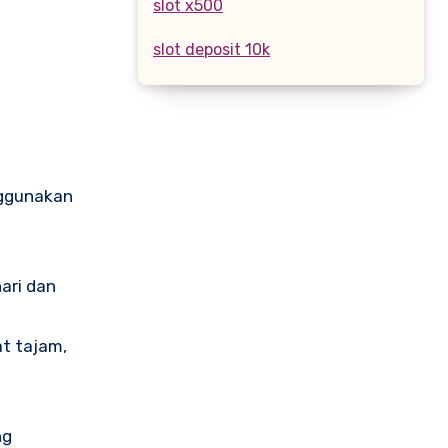
slot x500
slot deposit 10k
nggunakan
hari dan
at tajam,
ng