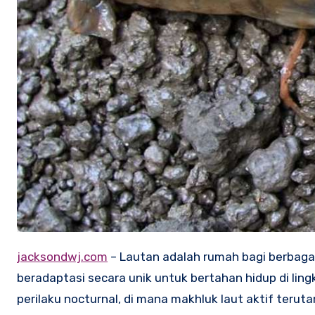
jacksondwj.com
– Lautan adalah rumah bagi berbaga
beradaptasi secara unik untuk bertahan hidup di li
perilaku nocturnal, di mana makhluk laut aktif teru