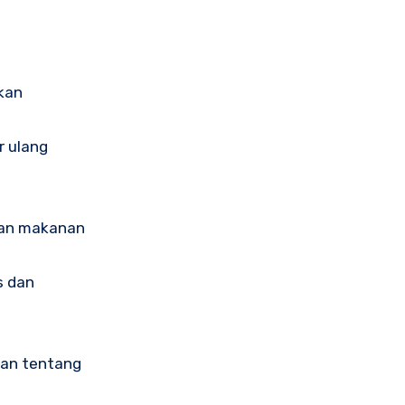
kan
r ulang
ngan makanan
s dan
san tentang