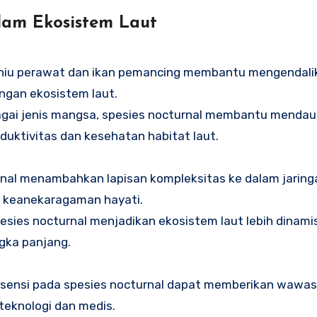
lam Ekosistem Laut
ti hiu perawat dan ikan pemancing membantu mengendali
gan ekosistem laut.
gai jenis mangsa, spesies nocturnal membantu mendau
duktivitas dan kesehatan habitat laut.
turnal menambahkan lapisan kompleksitas ke dalam jari
g keanekaragaman hayati.
pesies nocturnal menjadikan ekosistem laut lebih dinami
gka panjang.
esensi pada spesies nocturnal dapat memberikan wawa
 teknologi dan medis.