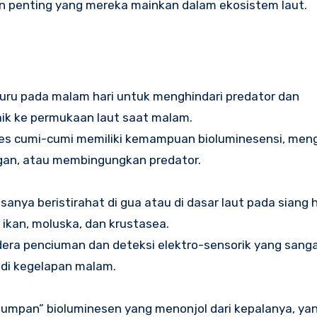
ran penting yang mereka mainkan dalam ekosistem laut.
buru pada malam hari untuk menghindari predator dan
k ke permukaan laut saat malam.
ies cumi-cumi memiliki kemampuan bioluminesensi, me
gan, atau membingungkan predator.
asanya beristirahat di gua atau di dasar laut pada siang 
 ikan, moluska, dan krustasea.
ndera penciuman dan deteksi elektro-sensorik yang sang
i kegelapan malam.
 “umpan” bioluminesen yang menonjol dari kepalanya, ya