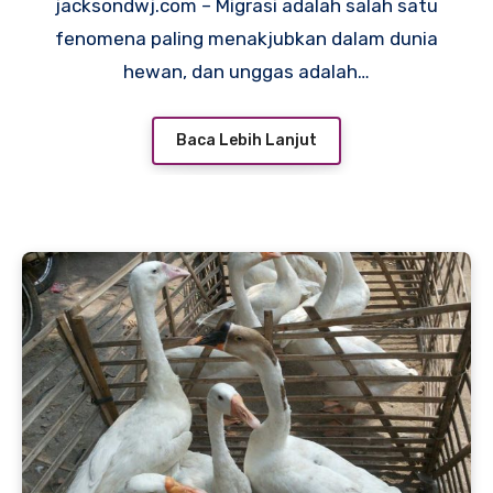
jacksondwj.com – Migrasi adalah salah satu
fenomena paling menakjubkan dalam dunia
hewan, dan unggas adalah…
Baca Lebih Lanjut