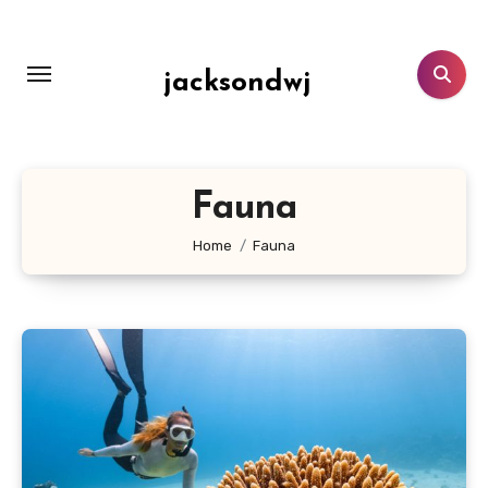
Lewati
ke
konten
jacksondwj
Fauna
Home
Fauna