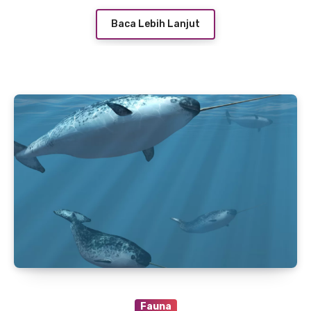
Baca Lebih Lanjut
Fauna