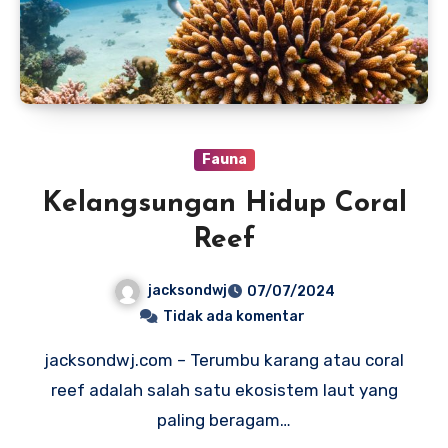
Fauna
Kelangsungan Hidup Coral
Reef
jacksondwj
07/07/2024
Tidak ada komentar
jacksondwj.com – Terumbu karang atau coral
reef adalah salah satu ekosistem laut yang
paling beragam…