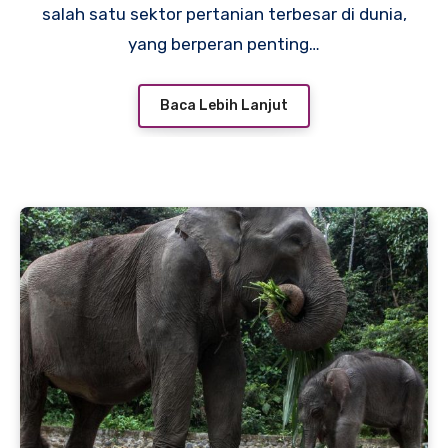
salah satu sektor pertanian terbesar di dunia,
yang berperan penting…
Baca Lebih Lanjut