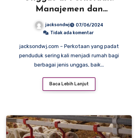
Manajemen dan
Tantangan
jacksondwj
07/06/2024
Tidak ada komentar
jacksondwj.com – Perkotaan yang padat
penduduk sering kali menjadi rumah bagi
berbagai jenis unggas, baik…
Baca Lebih Lanjut