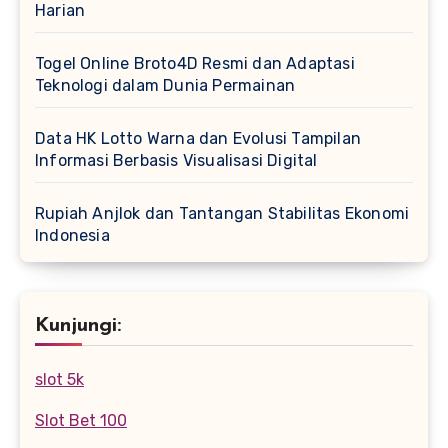
Harian
Togel Online Broto4D Resmi dan Adaptasi
Teknologi dalam Dunia Permainan
Data HK Lotto Warna dan Evolusi Tampilan
Informasi Berbasis Visualisasi Digital
Rupiah Anjlok dan Tantangan Stabilitas Ekonomi
Indonesia
Kunjungi:
slot 5k
Slot Bet 100