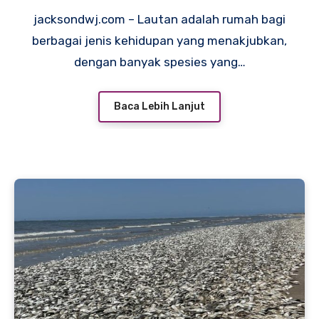
jacksondwj.com – Lautan adalah rumah bagi
berbagai jenis kehidupan yang menakjubkan,
dengan banyak spesies yang…
Baca Lebih Lanjut