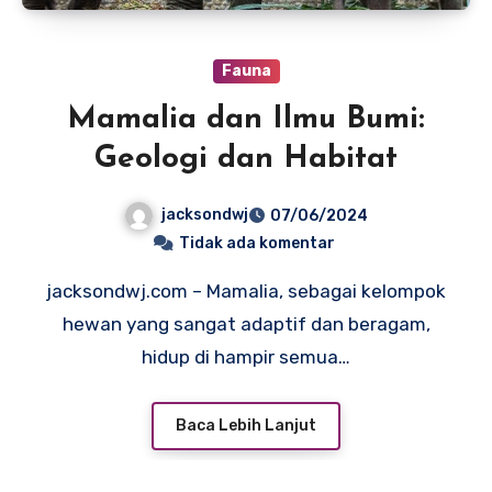
Fauna
Mamalia dan Ilmu Bumi:
Geologi dan Habitat
jacksondwj
07/06/2024
Tidak ada komentar
jacksondwj.com – Mamalia, sebagai kelompok
hewan yang sangat adaptif dan beragam,
hidup di hampir semua…
Baca Lebih Lanjut