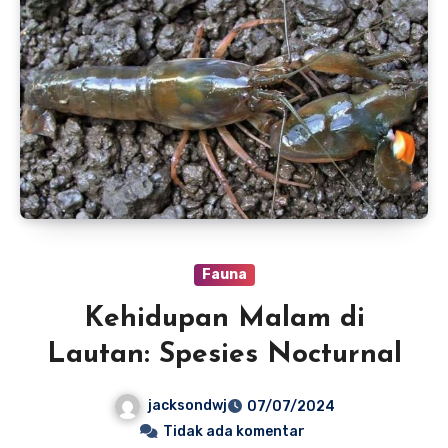
Fauna
Kehidupan Malam di
Lautan: Spesies Nocturnal
jacksondwj
07/07/2024
Tidak ada komentar