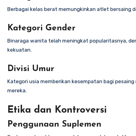
Berbagai kelas berat memungkinkan atlet bersaing de
Kategori Gender
Binaraga wanita telah meningkat popularitasnya, de
kekuatan.
Divisi Umur
Kategori usia memberikan kesempatan bagi pesaing
mereka.
Etika dan Kontroversi
Penggunaan Suplemen