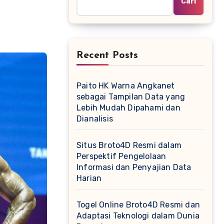
Cari
Recent Posts
Paito HK Warna Angkanet
sebagai Tampilan Data yang
Lebih Mudah Dipahami dan
Dianalisis
Situs Broto4D Resmi dalam
Perspektif Pengelolaan
Informasi dan Penyajian Data
Harian
Togel Online Broto4D Resmi dan
Adaptasi Teknologi dalam Dunia