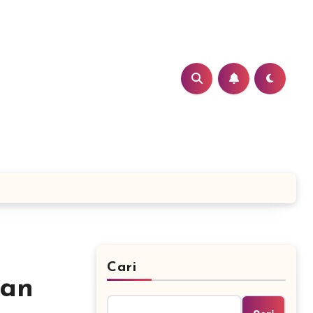
Cari
dan