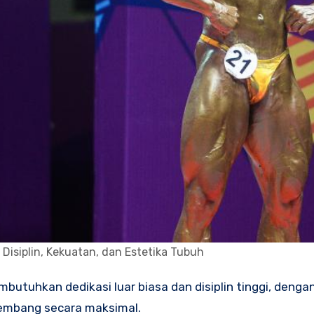
Disiplin, Kekuatan, dan Estetika Tubuh
utuhkan dedikasi luar biasa dan disiplin tinggi, denga
embang secara maksimal.