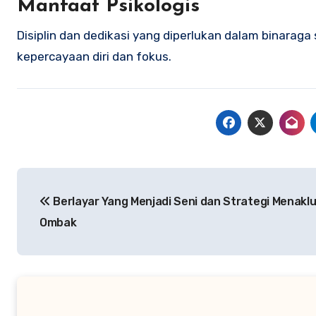
Manfaat Psikologis
Disiplin dan dedikasi yang diperlukan dalam binarag
kepercayaan diri dan fokus.
Navigasi
Berlayar Yang Menjadi Seni dan Strategi Menakl
pos
Ombak