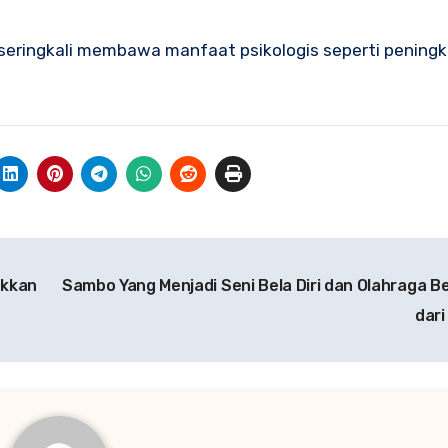
a seringkali membawa manfaat psikologis seperti pening
ukkan
Sambo Yang Menjadi Seni Bela Diri dan Olahraga B
dari