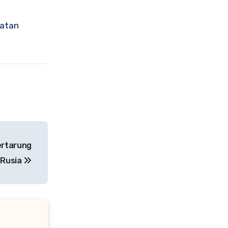
katan
ertarung
 Rusia