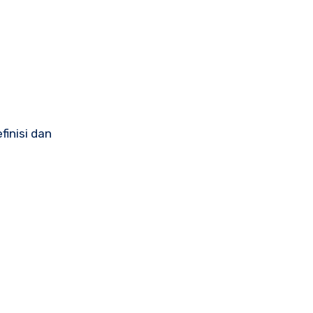
inisi dan