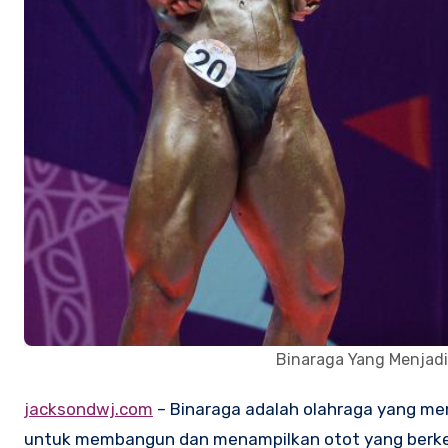
Binaraga Yang Menjadi 
jacksondwj.com
– Binaraga adalah olahraga yang memb
untuk membangun dan menampilkan otot yang berk