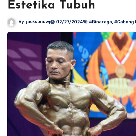
Estetika Tubuh
By
jacksondwj
02/27/2024
#Binaraga
,
#Cabang 