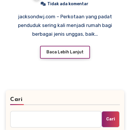
Tidak ada komentar
jacksondwj.com – Perkotaan yang padat
penduduk sering kali menjadi rumah bagi
berbagai jenis unggas, baik…
Baca Lebih Lanjut
Cari
Cari