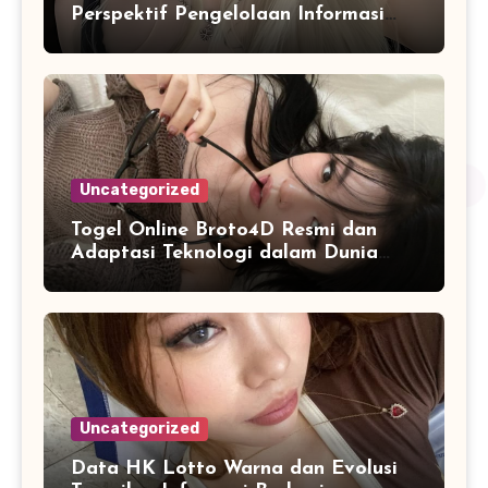
Perspektif Pengelolaan Informasi
dan Penyajian Data Harian
Uncategorized
Togel Online Broto4D Resmi dan
Adaptasi Teknologi dalam Dunia
Permainan
Uncategorized
Data HK Lotto Warna dan Evolusi