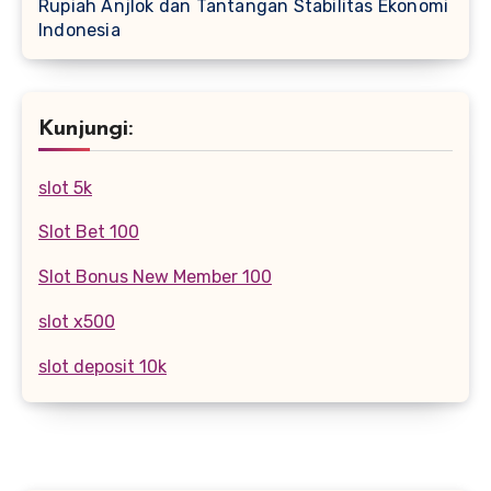
Rupiah Anjlok dan Tantangan Stabilitas Ekonomi
Indonesia
Kunjungi:
slot 5k
Slot Bet 100
Slot Bonus New Member 100
slot x500
slot deposit 10k