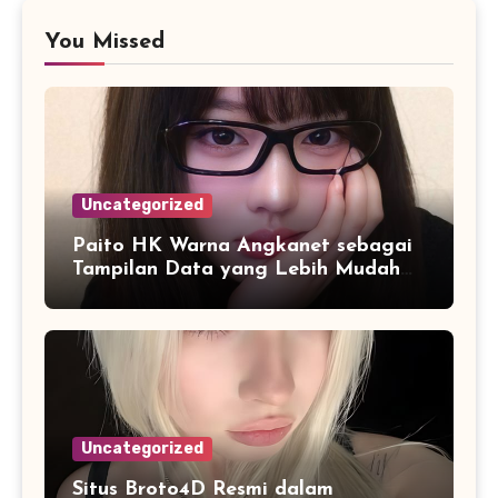
You Missed
Uncategorized
Paito HK Warna Angkanet sebagai
Tampilan Data yang Lebih Mudah
Dipahami dan Dianalisis
Uncategorized
Situs Broto4D Resmi dalam