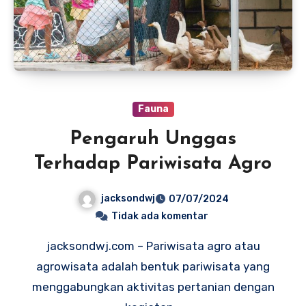
Fauna
Pengaruh Unggas
Terhadap Pariwisata Agro
jacksondwj
07/07/2024
Tidak ada komentar
jacksondwj.com – Pariwisata agro atau
agrowisata adalah bentuk pariwisata yang
menggabungkan aktivitas pertanian dengan