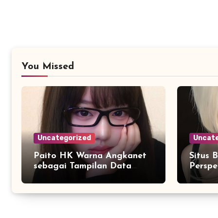
You Missed
Uncategorized
Uncate
Paito HK Warna Angkanet
Situs 
sebagai Tampilan Data
Perspe
yang Lebih Mudah
Inform
Dipahami dan Dianalisis
Data 