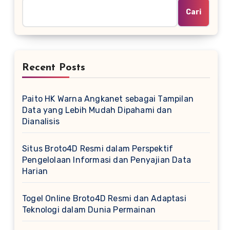
Cari
Recent Posts
Paito HK Warna Angkanet sebagai Tampilan
Data yang Lebih Mudah Dipahami dan
Dianalisis
Situs Broto4D Resmi dalam Perspektif
Pengelolaan Informasi dan Penyajian Data
Harian
Togel Online Broto4D Resmi dan Adaptasi
Teknologi dalam Dunia Permainan