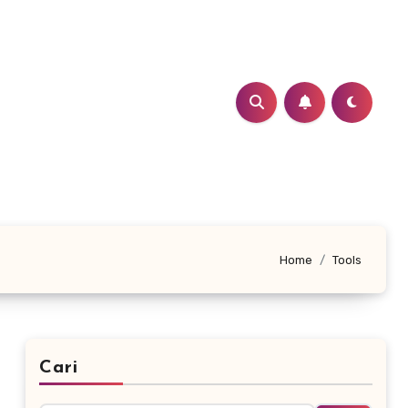
Home
Tools
Cari