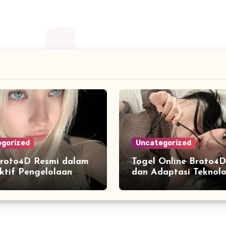
gorized
Uncategorized
Broto4D Resmi dalam
Togel Online Broto4D
ktif Pengelolaan
dan Adaptasi Teknolo
asi dan Penyajian
dalam Dunia Permain
Harian