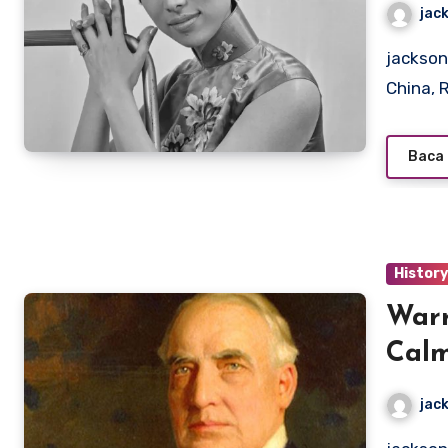
jac
jacksondwj.com – Born on December 29, 1931, in Shanghai,
China,
Baca 
Histor
Warr
Calm
jac