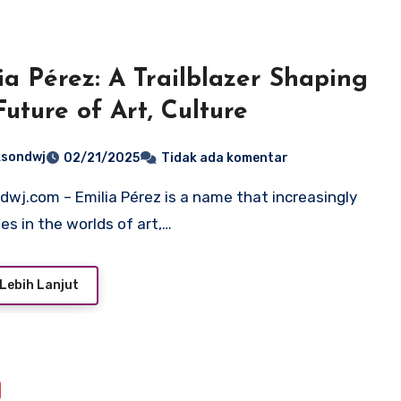
ia Pérez: A Trailblazer Shaping
Future of Art, Culture
ksondwj
02/21/2025
Tidak ada komentar
es in the worlds of art,…
Lebih Lanjut