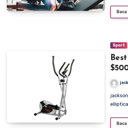
Baca 
Sport
Best
$500
jac
jacksondwj.com – When it comes to fitness equipment,
elliptic
Baca 