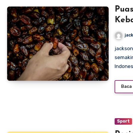
Puas
Keba
jac
jacksondwj – Dengan datangnya bulan puasa yang
semakin
Indones
Baca 
Sport