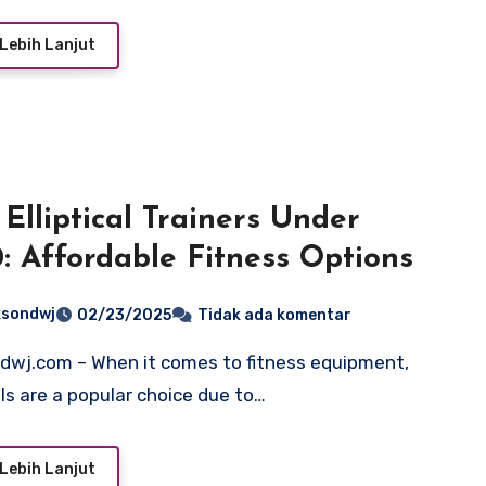
Lebih Lanjut
 Elliptical Trainers Under
: Affordable Fitness Options
ksondwj
02/23/2025
Tidak ada komentar
als are a popular choice due to…
Lebih Lanjut