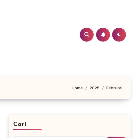
Home
2025
Februari
Cari