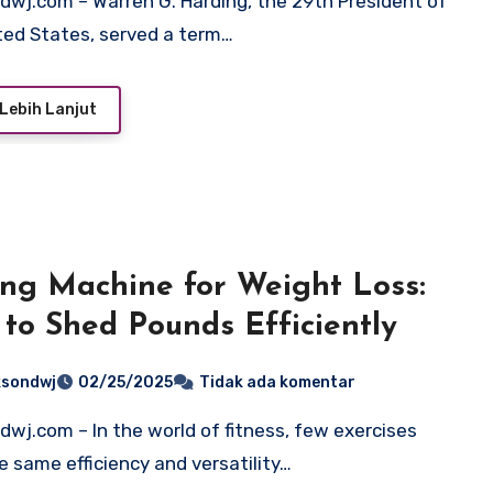
ted States, served a term…
Lebih Lanjut
ng Machine for Weight Loss:
to Shed Pounds Efficiently
ksondwj
02/25/2025
Tidak ada komentar
he same efficiency and versatility…