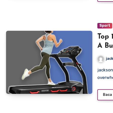
Sport
Top 
A Bu
jac
jacksondwj.com – Finding the perfect treadmill can be an
overwhe
Baca 