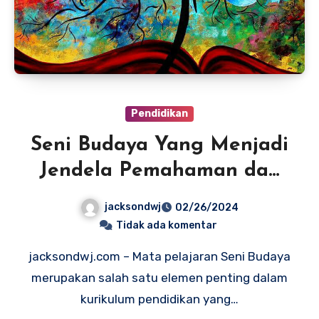
Pendidikan
Seni Budaya Yang Menjadi
Jendela Pemahaman dan
Apresiasi Estetika dalam
jacksondwj
02/26/2024
Pendidikan
Tidak ada komentar
jacksondwj.com – Mata pelajaran Seni Budaya
merupakan salah satu elemen penting dalam
kurikulum pendidikan yang…