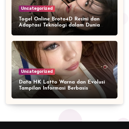
Uncategorized
Togel Online Broto4D Resmi dan
Adaptasi Teknologi dalam Dunia
Permainan
Uncategorized
Data HK Lotto Warna dan Evolusi
Tampilan Informasi Berbasis
Visualisasi Digital