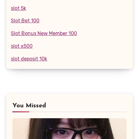
slot 5k
Slot Bet 100
Slot Bonus New Member 100
slot x500
slot deposit 10k
You Missed