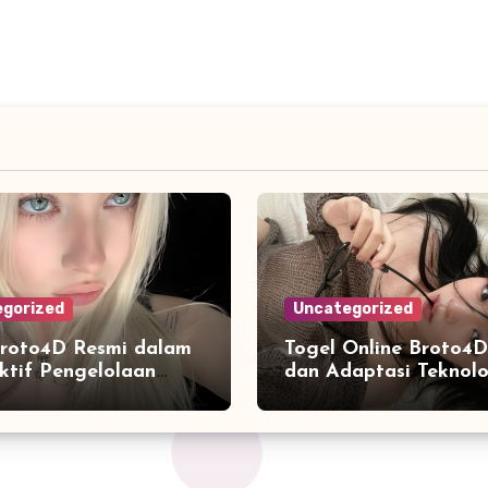
gorized
Uncategorized
Broto4D Resmi dalam
Togel Online Broto4D
ktif Pengelolaan
dan Adaptasi Teknolo
asi dan Penyajian
dalam Dunia Permain
Harian