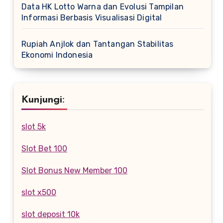
Data HK Lotto Warna dan Evolusi Tampilan
Informasi Berbasis Visualisasi Digital
Rupiah Anjlok dan Tantangan Stabilitas
Ekonomi Indonesia
Kunjungi:
slot 5k
Slot Bet 100
Slot Bonus New Member 100
slot x500
slot deposit 10k