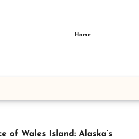
Home
ce of Wales Island: Alaska’s