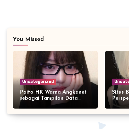
You Missed
Uncategorized
Uncate
Paito HK Warna Angkanet
Situs 
sebagai Tampilan Data
Perspe
yang Lebih Mudah
Inform
Dipahami dan Dianalisis
Data 