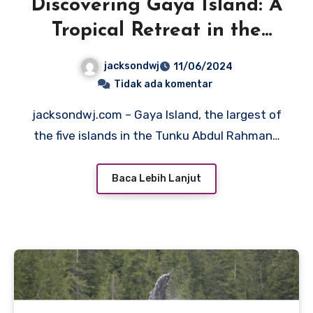
Discovering Gaya Island: A
Tropical Retreat in the
Heart of Borneo
jacksondwj
11/06/2024
Tidak ada komentar
jacksondwj.com – Gaya Island, the largest of
the five islands in the Tunku Abdul Rahman…
Baca Lebih Lanjut