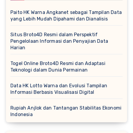
Paito HK Warna Angkanet sebagai Tampilan Data
yang Lebih Mudah Dipahami dan Dianalisis
Situs Broto4D Resmi dalam Perspektif
Pengelolaan Informasi dan Penyajian Data
Harian
Togel Online Broto4D Resmi dan Adaptasi
Teknologi dalam Dunia Permainan
Data HK Lotto Warna dan Evolusi Tampilan
Informasi Berbasis Visualisasi Digital
Rupiah Anjlok dan Tantangan Stabilitas Ekonomi
Indonesia