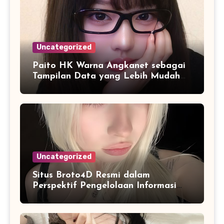
Uncategorized
Paito HK Warna Angkanet sebagai
Tampilan Data yang Lebih Mudah
Dipahami dan Dianalisis
Uncategorized
Situs Broto4D Resmi dalam
Perspektif Pengelolaan Informasi
dan Penyajian Data Harian