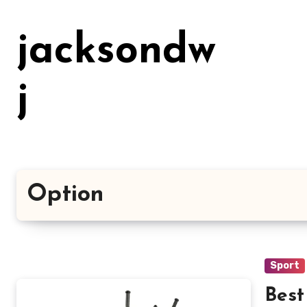
Lewati
ke
jacksondw
konten
j
Option
Sport
Best