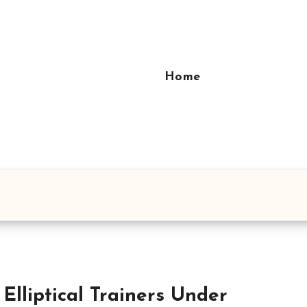
Home
 Elliptical Trainers Under