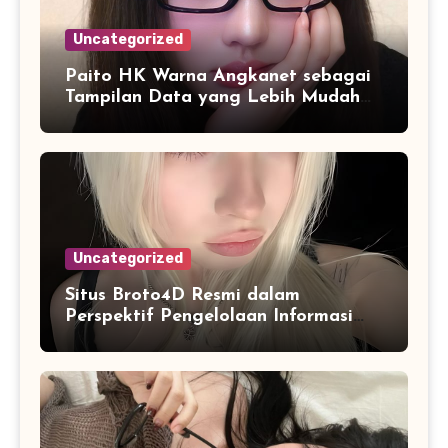
Uncategorized
Paito HK Warna Angkanet sebagai
Tampilan Data yang Lebih Mudah
Dipahami dan Dianalisis
Uncategorized
Situs Broto4D Resmi dalam
Perspektif Pengelolaan Informasi
dan Penyajian Data Harian