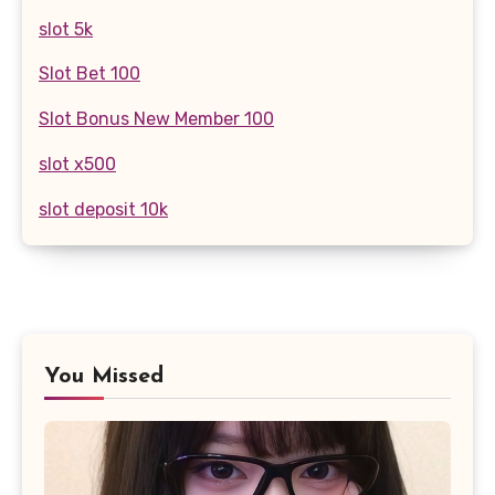
slot 5k
Slot Bet 100
Slot Bonus New Member 100
slot x500
slot deposit 10k
You Missed