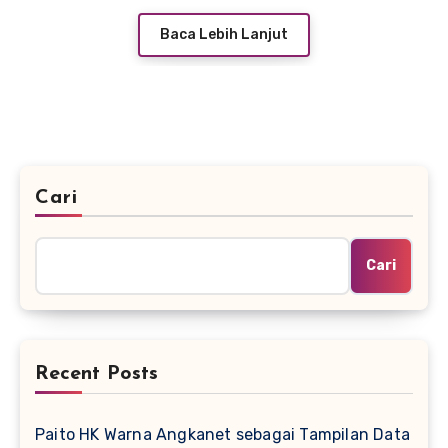
Baca Lebih Lanjut
Cari
Cari
Recent Posts
Paito HK Warna Angkanet sebagai Tampilan Data