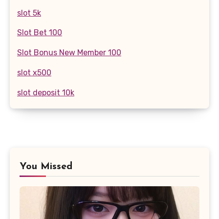
slot 5k
Slot Bet 100
Slot Bonus New Member 100
slot x500
slot deposit 10k
You Missed