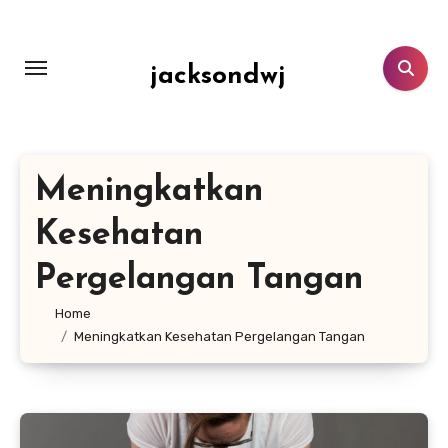
Lewati
ke
konten
jacksondwj
Meningkatkan
Kesehatan
Pergelangan Tangan
Home
Meningkatkan Kesehatan Pergelangan Tangan