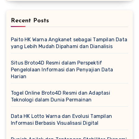
Recent Posts
Paito HK Warna Angkanet sebagai Tampilan Data
yang Lebih Mudah Dipahami dan Dianalisis
Situs Broto4D Resmi dalam Perspektif
Pengelolaan Informasi dan Penyajian Data
Harian
Togel Online Broto4D Resmi dan Adaptasi
Teknologi dalam Dunia Permainan
Data HK Lotto Warna dan Evolusi Tampilan
Informasi Berbasis Visualisasi Digital