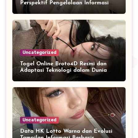
Perspektif Pengelolaan Informasi
dan Penyajian Data Harian
Uncategorized
Togel Online Broto4D Resmi dan
Adaptasi Teknologi dalam Dunia
Permainan
Uncategorized
Data HK Lotto Warna dan Evolusi
Tampilan Informasi Berbasis