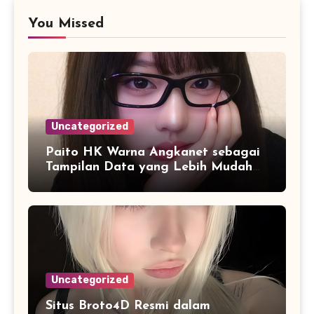
You Missed
Uncategorized
Paito HK Warna Angkanet sebagai
Tampilan Data yang Lebih Mudah
Dipahami dan Dianalisis
Uncategorized
Situs Broto4D Resmi dalam