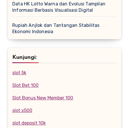
Data HK Lotto Warna dan Evolusi Tampilan
Informasi Berbasis Visualisasi Digital
Rupiah Anjlok dan Tantangan Stabilitas
Ekonomi Indonesia
Kunjungi:
slot 5k
Slot Bet 100
Slot Bonus New Member 100
slot x500
slot deposit 10k