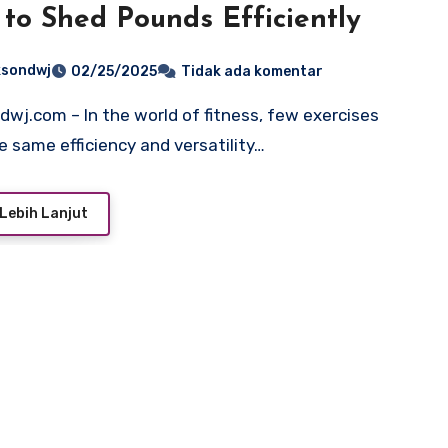
to Shed Pounds Efficiently
ksondwj
02/25/2025
Tidak ada komentar
he same efficiency and versatility…
Lebih Lanjut