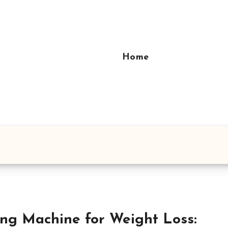
Home
ng Machine for Weight Loss: