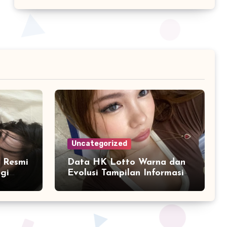
Uncategorized
 Resmi
Data HK Lotto Warna dan
gi
Evolusi Tampilan Informasi
an
Berbasis Visualisasi Digital