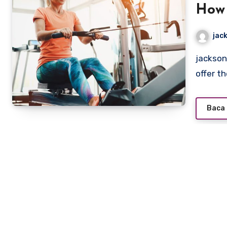
How 
jac
jacksondwj.com – In the world of fitness, few exercises
offer t
Baca 