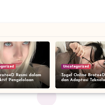
gorized
Uncategorized
Broto4D Resmi dalam
Togel Online Broto4D
ktif Pengelolaan
dan Adaptasi Teknolo
asi dan Penyajian
dalam Dunia Permain
Harian