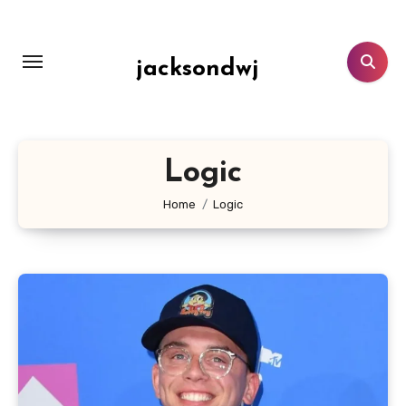
Lewati
ke
konten
jacksondwj
Logic
Home
Logic