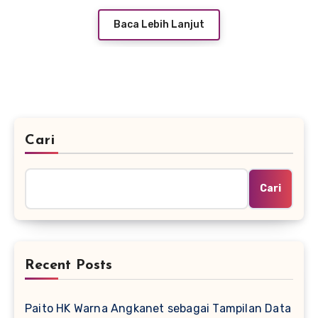
Baca Lebih Lanjut
Cari
Cari
Recent Posts
Paito HK Warna Angkanet sebagai Tampilan Data