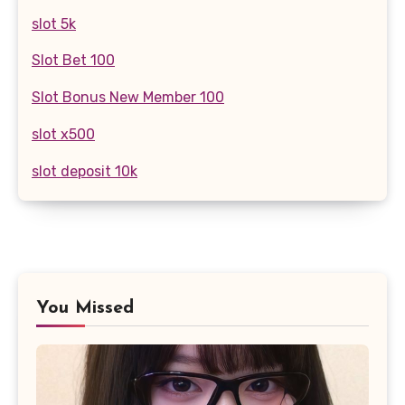
slot 5k
Slot Bet 100
Slot Bonus New Member 100
slot x500
slot deposit 10k
You Missed