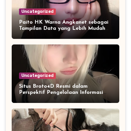
Uncategorized
Paito HK Warna Angkanet sebagai
Tampilan Data yang Lebih Mudah
Dipahami dan Dianalisis
Uncategorized
Situs Broto4D Resmi dalam
Perspektif Pengelolaan Informasi
dan Penyajian Data Harian