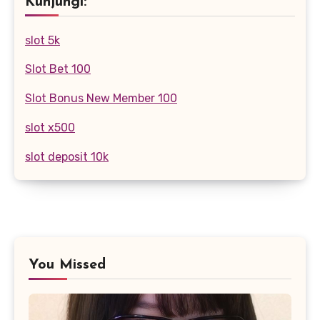
Kunjungi:
slot 5k
Slot Bet 100
Slot Bonus New Member 100
slot x500
slot deposit 10k
You Missed