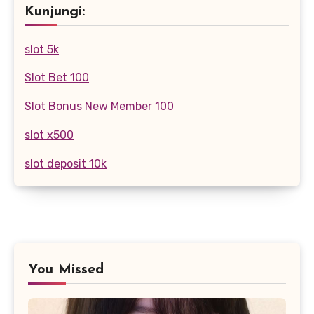
Kunjungi:
slot 5k
Slot Bet 100
Slot Bonus New Member 100
slot x500
slot deposit 10k
You Missed