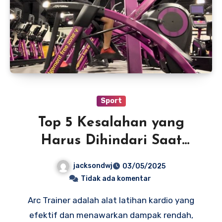
Sport
Top 5 Kesalahan yang
Harus Dihindari Saat
Menggunakan Arc Trainer
jacksondwj
03/05/2025
Tidak ada komentar
Arc Trainer adalah alat latihan kardio yang
efektif dan menawarkan dampak rendah,