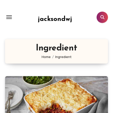
Lewati
ke
konten
jacksondwj
Ingredient
Home
Ingredient