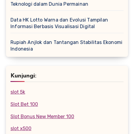
Teknologi dalam Dunia Permainan
Data HK Lotto Warna dan Evolusi Tampilan
Informasi Berbasis Visualisasi Digital
Rupiah Anjlok dan Tantangan Stabilitas Ekonomi
Indonesia
Kunjungi:
slot 5k
Slot Bet 100
Slot Bonus New Member 100
slot x500