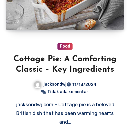
Food
Cottage Pie: A Comforting
Classic – Key Ingredients
jacksondwj
11/18/2024
Tidak ada komentar
jacksondwj.com – Cottage pie is a beloved
British dish that has been warming hearts
and…