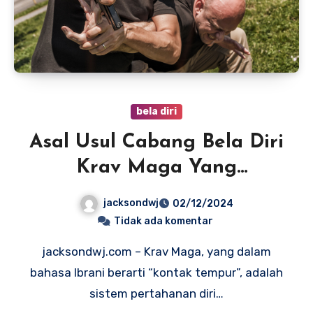
bela diri
Asal Usul Cabang Bela Diri
Krav Maga Yang
Pragmatis Terhadap
jacksondwj
02/12/2024
Pertahanan Diri
Tidak ada komentar
jacksondwj.com – Krav Maga, yang dalam
bahasa Ibrani berarti “kontak tempur”, adalah
sistem pertahanan diri…