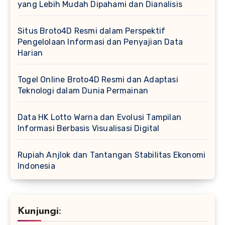
yang Lebih Mudah Dipahami dan Dianalisis
Situs Broto4D Resmi dalam Perspektif
Pengelolaan Informasi dan Penyajian Data
Harian
Togel Online Broto4D Resmi dan Adaptasi
Teknologi dalam Dunia Permainan
Data HK Lotto Warna dan Evolusi Tampilan
Informasi Berbasis Visualisasi Digital
Rupiah Anjlok dan Tantangan Stabilitas Ekonomi
Indonesia
Kunjungi: