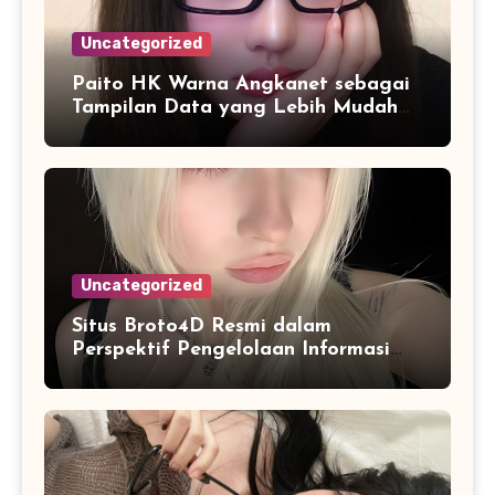
Uncategorized
Paito HK Warna Angkanet sebagai
Tampilan Data yang Lebih Mudah
Dipahami dan Dianalisis
Uncategorized
Situs Broto4D Resmi dalam
Perspektif Pengelolaan Informasi
dan Penyajian Data Harian