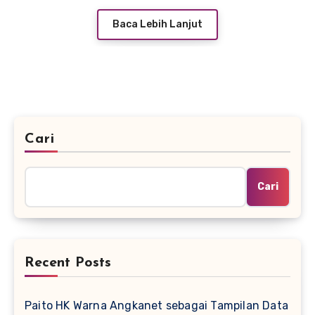
Baca Lebih Lanjut
Cari
Cari
Recent Posts
Paito HK Warna Angkanet sebagai Tampilan Data