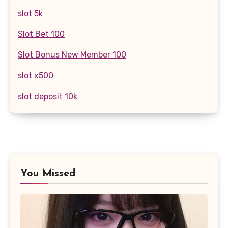
slot 5k
Slot Bet 100
Slot Bonus New Member 100
slot x500
slot deposit 10k
You Missed