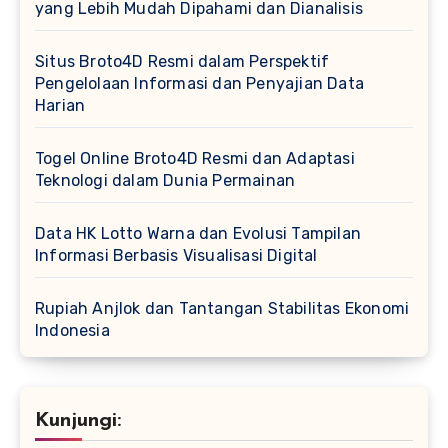
yang Lebih Mudah Dipahami dan Dianalisis
Situs Broto4D Resmi dalam Perspektif
Pengelolaan Informasi dan Penyajian Data
Harian
Togel Online Broto4D Resmi dan Adaptasi
Teknologi dalam Dunia Permainan
Data HK Lotto Warna dan Evolusi Tampilan
Informasi Berbasis Visualisasi Digital
Rupiah Anjlok dan Tantangan Stabilitas Ekonomi
Indonesia
Kunjungi: