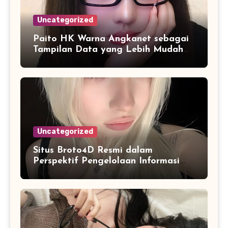
Uncategorized
Paito HK Warna Angkanet sebagai
Tampilan Data yang Lebih Mudah
Dipahami dan Dianalisis
Uncategorized
Situs Broto4D Resmi dalam
Perspektif Pengelolaan Informasi
dan Penyajian Data Harian