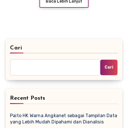
Baca Lebih Lanjut
Cari
Cari
Recent Posts
Paito HK Warna Angkanet sebagai Tampilan Data
yang Lebih Mudah Dipahami dan Dianalisis