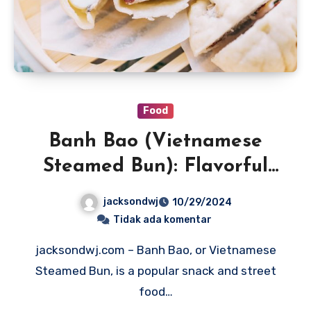
Food
Banh Bao (Vietnamese
Steamed Bun): Flavorful
Surprise
jacksondwj
10/29/2024
Tidak ada komentar
jacksondwj.com – Banh Bao, or Vietnamese
Steamed Bun, is a popular snack and street
food…