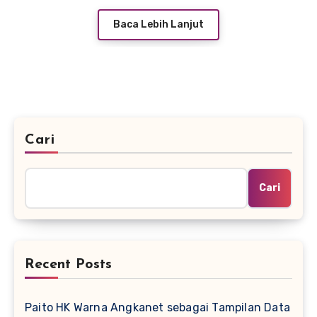
Baca Lebih Lanjut
Cari
Cari
Recent Posts
Paito HK Warna Angkanet sebagai Tampilan Data