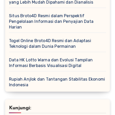
yang Lebih Mudah Dipahami dan Dianalisis
Situs Broto4D Resmi dalam Perspektif
Pengelolaan Informasi dan Penyajian Data
Harian
Togel Online Broto4D Resmi dan Adaptasi
Teknologi dalam Dunia Permainan
Data HK Lotto Warna dan Evolusi Tampilan
Informasi Berbasis Visualisasi Digital
Rupiah Anjlok dan Tantangan Stabilitas Ekonomi
Indonesia
Kunjungi: