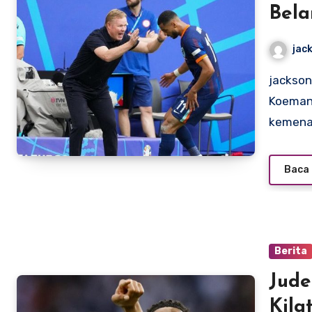
Bel
Taj
jac
202
jacksondwj.com – Pelatih tim nasional Belanda, Ronald
Koeman
kemena
Baca 
Berita
Jude
Kila