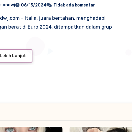
narumma Menargetkan
ksondwj
06/15/2024
Tidak ada komentar
enangan di Semua
tandingan Pembuka
an berat di Euro 2024, ditempatkan dalam grup
Lebih Lanjut