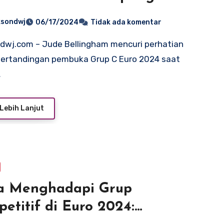
uka Jalan Inggris di Euro
ksondwj
06/17/2024
Tidak ada komentar
4
ertandingan pembuka Grup C Euro 2024 saat
…
Lebih Lanjut
ia Menghadapi Grup
etitif di Euro 2024: