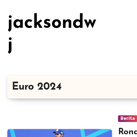
Lewati
ke
jacksondw
konten
j
Euro 2024
Berita
Rona