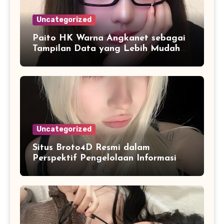
Uncategorized
Paito HK Warna Angkanet sebagai
Tampilan Data yang Lebih Mudah
Dipahami dan Dianalisis
Uncategorized
Situs Broto4D Resmi dalam
Perspektif Pengelolaan Informasi
dan Penyajian Data Harian