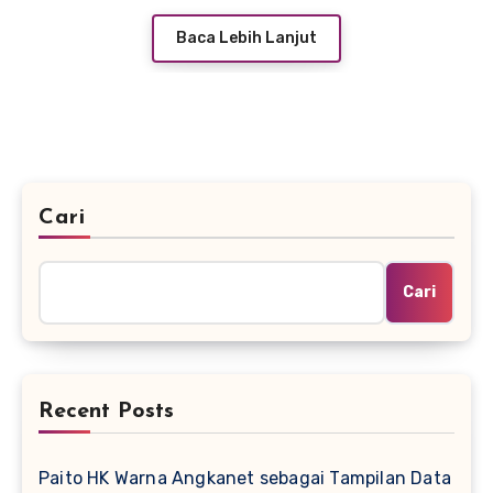
Baca Lebih Lanjut
Cari
Cari
Recent Posts
Paito HK Warna Angkanet sebagai Tampilan Data