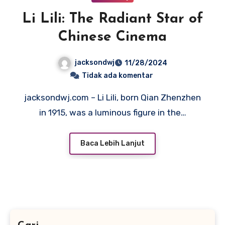
Li Lili: The Radiant Star of
Chinese Cinema
jacksondwj
11/28/2024
Tidak ada komentar
jacksondwj.com – Li Lili, born Qian Zhenzhen
in 1915, was a luminous figure in the…
Baca Lebih Lanjut