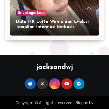
Uncategorized
Data HK Lotto Warna dan Evolusi
Tampilan Informasi Berbasis
Visualisasi Digital
jacksondwj
Copyright © All rights reserved
|
Blogus
by