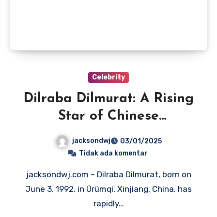
Celebrity
Dilraba Dilmurat: A Rising
Star of Chinese
Entertainment
jacksondwj
03/01/2025
Tidak ada komentar
jacksondwj.com – Dilraba Dilmurat, born on
June 3, 1992, in Ürümqi, Xinjiang, China, has
rapidly…