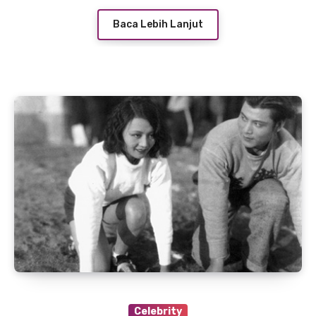
Baca Lebih Lanjut
Celebrity