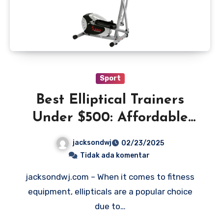
Sport
Best Elliptical Trainers
Under $500: Affordable
Fitness Options
jacksondwj
02/23/2025
Tidak ada komentar
jacksondwj.com – When it comes to fitness
equipment, ellipticals are a popular choice
due to…