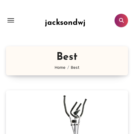
Lewati
ke
konten
jacksondwj
Best
Home
Best