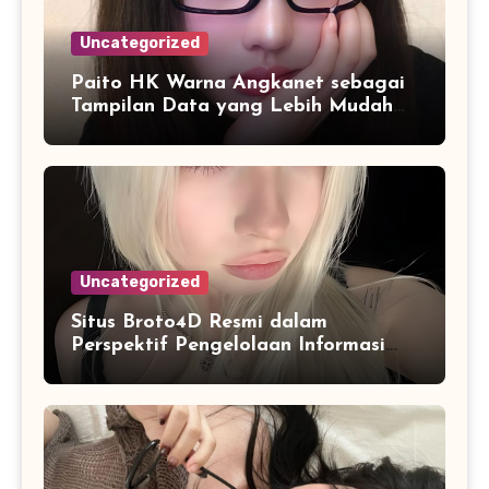
Uncategorized
Paito HK Warna Angkanet sebagai
Tampilan Data yang Lebih Mudah
Dipahami dan Dianalisis
Uncategorized
Situs Broto4D Resmi dalam
Perspektif Pengelolaan Informasi
dan Penyajian Data Harian