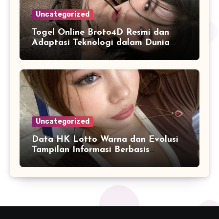
Uncategorized
Togel Online Broto4D Resmi dan
Adaptasi Teknologi dalam Dunia
Permainan
Uncategorized
Data HK Lotto Warna dan Evolusi
Tampilan Informasi Berbasis
Visualisasi Digital