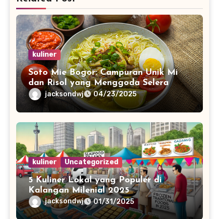
kuliner
Soto Mie Bogor: Campuran Unik Mi
dan Risol yang Menggoda Selera
jacksondwj
04/23/2025
kuliner
Uncategorized
5 Kuliner Lokal yang Populer di
Kalangan Milenial 2025
jacksondwj
01/31/2025