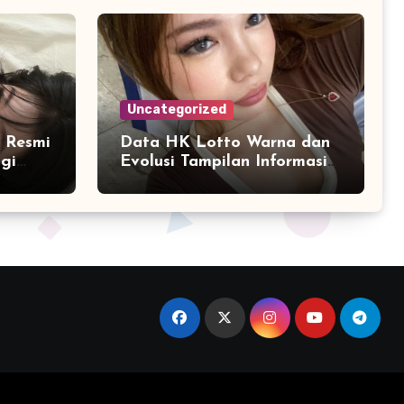
Uncategorized
 Resmi
Data HK Lotto Warna dan
gi
Evolusi Tampilan Informasi
an
Berbasis Visualisasi Digital