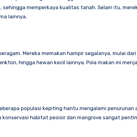
sehingga memperkaya kualitas tanah. Selain itu, mere
a lainnya.
 beragam. Mereka memakan hampir segalanya, mulai dari 
kton, hingga hewan kecil lainnya. Pola makan ini menj
eberapa populasi kepiting hantu mengalami penurunan 
ya konservasi habitat pesisir dan mangrove sangat penti