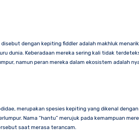
 disebut dengan kepiting fiddler adalah makhluk menari
ru dunia. Keberadaan mereka sering kali tidak terdeteks
 lumpur, namun peran mereka dalam ekosistem adalah ny
didae, merupakan spesies kepiting yang dikenal dengan 
u berlumpur. Nama “hantu” merujuk pada kemampuan mer
ersebut saat merasa terancam.