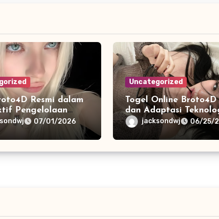
gorized
Uncategorized
Broto4D Resmi dalam
Togel Online Broto4D
ktif Pengelolaan
dan Adaptasi Teknolo
si dan Penyajian
dalam Dunia Permain
ksondwj
jacksondwj
07/01/2026
06/25/
arian