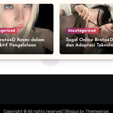
gorized
Uncategorized
Broto4D Resmi dalam
Togel Online Broto4D
ktif Pengelolaan
dan Adaptasi Teknolo
asi dan Penyajian
dalam Dunia Permain
Harian
Copyright © All rights reserved
|
Blogus
by
Themeansar
.