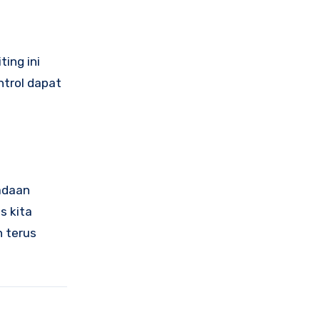
ting ini
ontrol dapat
adaan
s kita
n terus