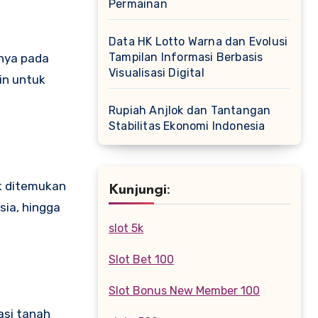
Permainan
Data HK Lotto Warna dan Evolusi
Tampilan Informasi Berbasis
snya pada
Visualisasi Digital
in untuk
Rupiah Anjlok dan Tantangan
Stabilitas Ekonomi Indonesia
ak ditemukan
Kunjungi:
Asia, hingga
slot 5k
Slot Bet 100
Slot Bonus New Member 100
asi tanah