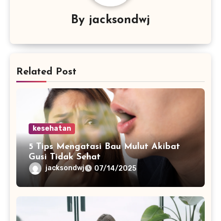
By
jacksondwj
Related Post
kesehatan
5 Tips Mengatasi Bau Mulut Akibat
Gusi Tidak Sehat
jacksondwj
07/14/2025