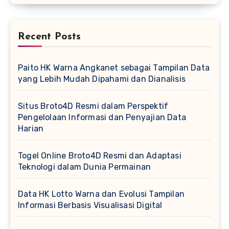
Recent Posts
Paito HK Warna Angkanet sebagai Tampilan Data
yang Lebih Mudah Dipahami dan Dianalisis
Situs Broto4D Resmi dalam Perspektif
Pengelolaan Informasi dan Penyajian Data
Harian
Togel Online Broto4D Resmi dan Adaptasi
Teknologi dalam Dunia Permainan
Data HK Lotto Warna dan Evolusi Tampilan
Informasi Berbasis Visualisasi Digital