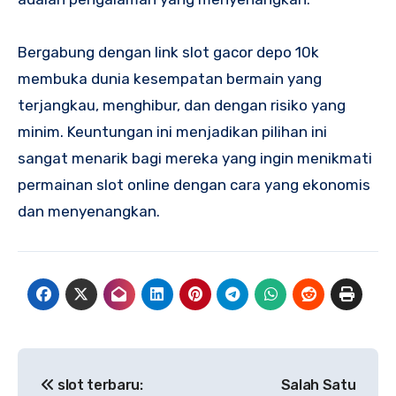
Bergabung dengan link slot gacor depo 10k
membuka dunia kesempatan bermain yang
terjangkau, menghibur, dan dengan risiko yang
minim. Keuntungan ini menjadikan pilihan ini
sangat menarik bagi mereka yang ingin menikmati
permainan slot online dengan cara yang ekonomis
dan menyenangkan.
Navigasi
slot terbaru:
Salah Satu