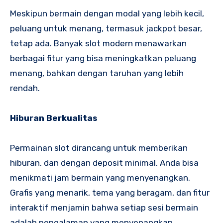
Meskipun bermain dengan modal yang lebih kecil,
peluang untuk menang, termasuk jackpot besar,
tetap ada. Banyak slot modern menawarkan
berbagai fitur yang bisa meningkatkan peluang
menang, bahkan dengan taruhan yang lebih
rendah.
Hiburan Berkualitas
Permainan slot dirancang untuk memberikan
hiburan, dan dengan deposit minimal, Anda bisa
menikmati jam bermain yang menyenangkan.
Grafis yang menarik, tema yang beragam, dan fitur
interaktif menjamin bahwa setiap sesi bermain
adalah pengalaman yang menyenangkan.