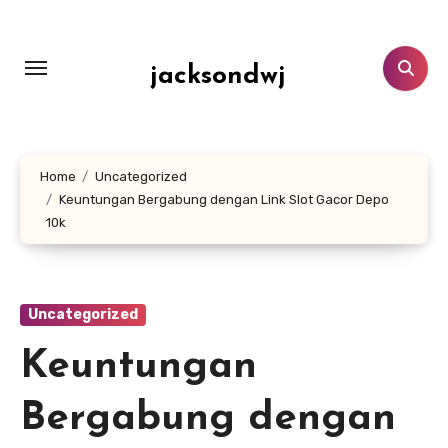
Lewati
ke
konten
jacksondwj
Home
Uncategorized
Keuntungan Bergabung dengan Link Slot Gacor Depo
10k
Uncategorized
Keuntungan
Bergabung dengan