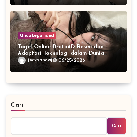
Uncategorized
Togel Online Broto4D Resmi dan
Adaptasi Teknologi dalam Dunia
Permainan
jacksondwj
06/25/2026
Cari
Cari