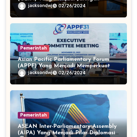
Pengetahuan Hukum Internasional
jacksondwj
02/26/2024
Pemerintah
Asian Pacific Parliamentary Forum
(APPF) Yang Menjadi Memperkuat
Diplomasi dan Kerjasama
jacksondwj
02/26/2024
Antarparlemen
Pemerintah
ASEAN Inter-Parliamentary Assembly
(AIPA) Yang Menjadi Pilar Diplomasi