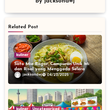
By
jacksondwj
Related Post
kuliner
Soto Mie Bogor: Campuran Unik Mi
dan Risol yang Menggoda Selera
jacksondwj
04/23/2025
kuliner
Uncategorized