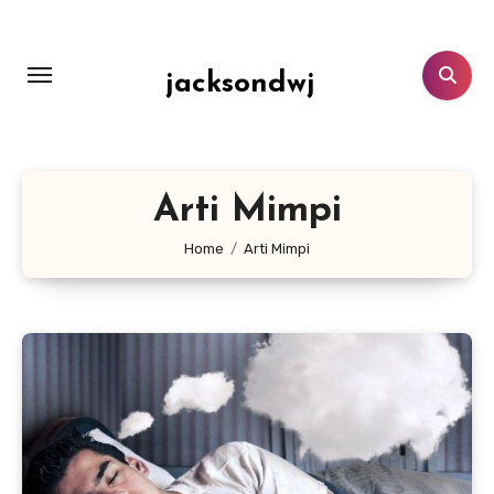
Lewati
ke
konten
jacksondwj
Arti Mimpi
Home
Arti Mimpi