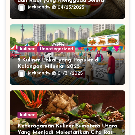
dan Risol yang Menggoda Selera
jacksondwj
04/23/2025
kuliner
Uncategorized
5 Kuliner Lokal yang Populer di
Kalangan Milenial 2025
jacksondwj
01/31/2025
kuliner
Keberagaman Kuliner Sumatera Utara
Yang Menjadi Melestarikan Cita Rasa