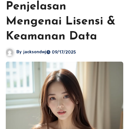
Penjelasan
Mengenai Lisensi &
Keamanan Data
By
jacksondwj
09/17/2025