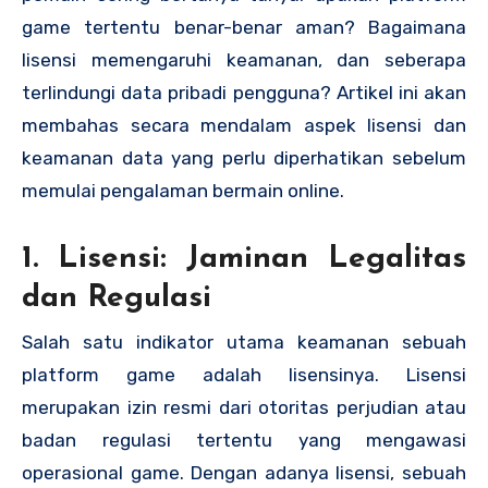
game tertentu benar-benar aman? Bagaimana
lisensi memengaruhi keamanan, dan seberapa
terlindungi data pribadi pengguna? Artikel ini akan
membahas secara mendalam aspek lisensi dan
keamanan data yang perlu diperhatikan sebelum
memulai pengalaman bermain online.
1. Lisensi: Jaminan Legalitas
dan Regulasi
Salah satu indikator utama keamanan sebuah
platform game adalah lisensinya. Lisensi
merupakan izin resmi dari otoritas perjudian atau
badan regulasi tertentu yang mengawasi
operasional game. Dengan adanya lisensi, sebuah