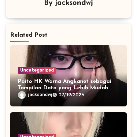
By
jacksondwj
Related Post
Uncategorized
Paito HK Warna Angkanet sebagai
Tampilan Data yang Lebih Mudah
Dipahami dan Dianalisis
jacksondwj
07/19/2026