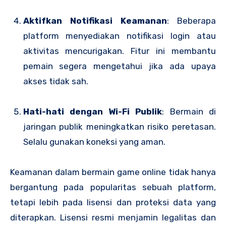
Aktifkan Notifikasi Keamanan
: Beberapa
platform menyediakan notifikasi login atau
aktivitas mencurigakan. Fitur ini membantu
pemain segera mengetahui jika ada upaya
akses tidak sah.
Hati-hati dengan Wi-Fi Publik
: Bermain di
jaringan publik meningkatkan risiko peretasan.
Selalu gunakan koneksi yang aman.
Keamanan dalam bermain game online tidak hanya
bergantung pada popularitas sebuah platform,
tetapi lebih pada lisensi dan proteksi data yang
diterapkan. Lisensi resmi menjamin legalitas dan