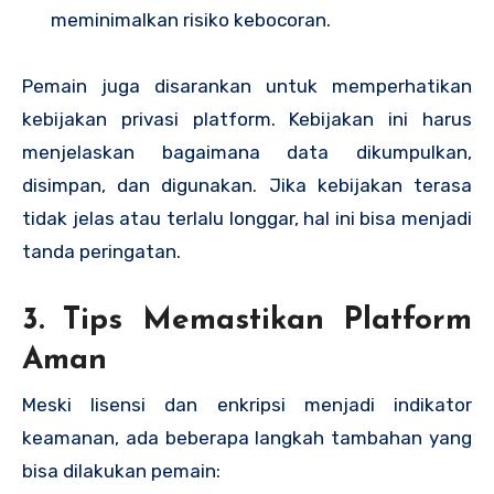
meminimalkan risiko kebocoran.
Pemain juga disarankan untuk memperhatikan
kebijakan privasi platform. Kebijakan ini harus
menjelaskan bagaimana data dikumpulkan,
disimpan, dan digunakan. Jika kebijakan terasa
tidak jelas atau terlalu longgar, hal ini bisa menjadi
tanda peringatan.
3. Tips Memastikan Platform
Aman
Meski lisensi dan enkripsi menjadi indikator
keamanan, ada beberapa langkah tambahan yang
bisa dilakukan pemain: