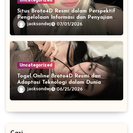
Uncategorized
Situs Broto4D Resmi dalam Perspektif
Pengelolaan Informasi dan Penyajian
Data Harian
jacksondwj
07/01/2026
Uncategorized
Togel Online Broto4D Resmi dan
Adaptasi Teknologi dalam Dunia
Permainan
jacksondwj
06/25/2026
Cari