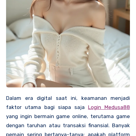
Dalam era digital saat ini, keamanan menjadi
faktor utama bagi siapa saja
Login Medusa88
yang ingin bermain game online, terutama game
dengan taruhan atau transaksi finansial. Banyak
pemain sering bertanya-tanya: apakah platform