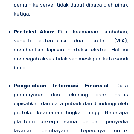
pemain ke server tidak dapat dibaca oleh pihak
ketiga.
Proteksi Akun
: Fitur keamanan tambahan,
seperti autentikasi dua faktor (2FA),
memberikan lapisan proteksi ekstra. Hal ini
mencegah akses tidak sah meskipun kata sandi
bocor.
Pengelolaan Informasi Finansial
: Data
pembayaran dan rekening bank harus
dipisahkan dari data pribadi dan dilindungi oleh
protokol keamanan tingkat tinggi. Beberapa
platform bekerja sama dengan penyedia
layanan pembayaran tepercaya untuk