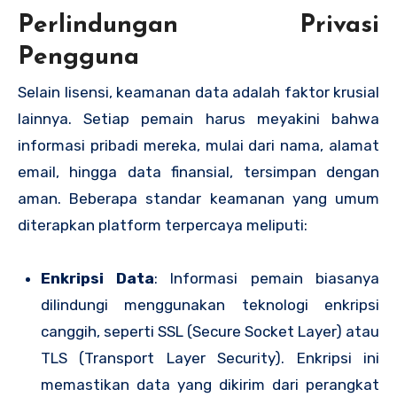
Perlindungan Privasi
Pengguna
Selain lisensi, keamanan data adalah faktor krusial
lainnya. Setiap pemain harus meyakini bahwa
informasi pribadi mereka, mulai dari nama, alamat
email, hingga data finansial, tersimpan dengan
aman. Beberapa standar keamanan yang umum
diterapkan platform terpercaya meliputi:
Enkripsi Data
: Informasi pemain biasanya
dilindungi menggunakan teknologi enkripsi
canggih, seperti SSL (Secure Socket Layer) atau
TLS (Transport Layer Security). Enkripsi ini
memastikan data yang dikirim dari perangkat