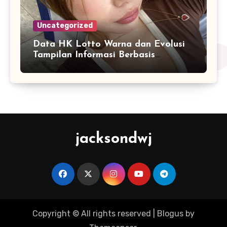
Uncategorized
Data HK Lotto Warna dan Evolusi
Tampilan Informasi Berbasis
Visualisasi Digital
jacksondwj
Copyright © All rights reserved
|
Blogus
by