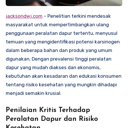
jacksondwj.com
– Penelitian terkini mendesak
masyarakat untuk mempertimbangkan ulang
penggunaan peralatan dapur tertentu, menyusul
temuan yang mengidentifikasi potensi karsinogen
dalam beberapa bahan dan produk yang umum
digunakan. Dengan prevalensi tinggi peralatan
dapur yang mudah diakses dan ekonomis,
kebutuhan akan kesadaran dan edukasi konsumen
tentang risiko kesehatan yang mungkin dihadapi
menjadi semakin krusial.
Penilaian Kritis Terhadap
Peralatan Dapur dan Risiko
Kesehatan