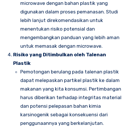
microwave dengan bahan plastik yang
digunakan dalam proses pemanasan. Studi
lebih lanjut direkomendasikan untuk
menentukan risiko potensial dan
mengembangkan panduan yang lebih aman
untuk memasak dengan microwave.
Risiko yang Ditimbulkan oleh Talenan
Plastik
Pemotongan berulang pada talenan plastik
dapat melepaskan partikel plastik ke dalam
makanan yang kita konsumsi. Pertimbangan
harus diberikan terhadap integritas material
dan potensi pelepasan bahan kimia
karsinogenik sebagai konsekuensi dari
penggunaannya yang berkelanjutan.