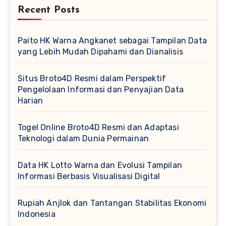
Recent Posts
Paito HK Warna Angkanet sebagai Tampilan Data
yang Lebih Mudah Dipahami dan Dianalisis
Situs Broto4D Resmi dalam Perspektif
Pengelolaan Informasi dan Penyajian Data
Harian
Togel Online Broto4D Resmi dan Adaptasi
Teknologi dalam Dunia Permainan
Data HK Lotto Warna dan Evolusi Tampilan
Informasi Berbasis Visualisasi Digital
Rupiah Anjlok dan Tantangan Stabilitas Ekonomi
Indonesia