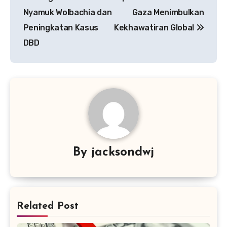
Nyamuk Wolbachia dan
Gaza Menimbulkan
Peningkatan Kasus
Kekhawatiran Global
DBD
By
jacksondwj
Related Post