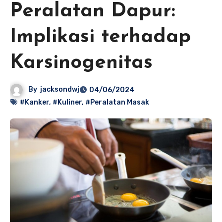
Peralatan Dapur:
Implikasi terhadap
Karsinogenitas
By
jacksondwj
04/06/2024
#Kanker
,
#Kuliner
,
#Peralatan Masak