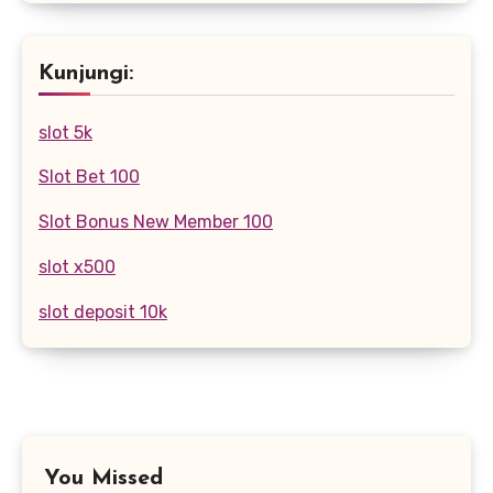
Kunjungi:
slot 5k
Slot Bet 100
Slot Bonus New Member 100
slot x500
slot deposit 10k
You Missed