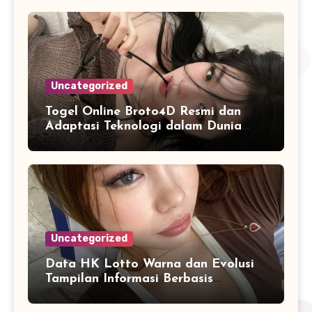
Uncategorized
Togel Online Broto4D Resmi dan
Adaptasi Teknologi dalam Dunia
Permainan
Uncategorized
Data HK Lotto Warna dan Evolusi
Tampilan Informasi Berbasis
Visualisasi Digital