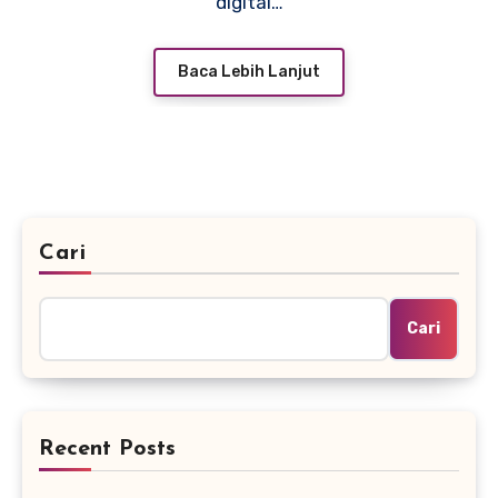
digital…
Baca Lebih Lanjut
Cari
Cari
Recent Posts