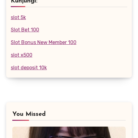
Kunjungi:
slot 5k
Slot Bet 100
Slot Bonus New Member 100
slot x500
slot deposit 10k
You Missed