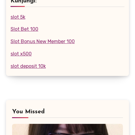
Kunjungi:
slot 5k
Slot Bet 100
Slot Bonus New Member 100
slot x500
slot deposit 10k
You Missed