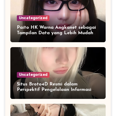
Uncategorized
Paito HK Warna Angkanet sebagai
Tampilan Data yang Lebih Mudah
Dipahami dan Dianalisis
Uncategorized
Situs Broto4D Resmi dalam
Perspektif Pengelolaan Informasi
dan Penyajian Data Harian