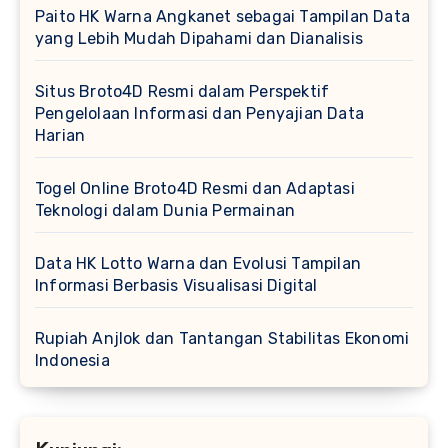
Paito HK Warna Angkanet sebagai Tampilan Data
yang Lebih Mudah Dipahami dan Dianalisis
Situs Broto4D Resmi dalam Perspektif
Pengelolaan Informasi dan Penyajian Data
Harian
Togel Online Broto4D Resmi dan Adaptasi
Teknologi dalam Dunia Permainan
Data HK Lotto Warna dan Evolusi Tampilan
Informasi Berbasis Visualisasi Digital
Rupiah Anjlok dan Tantangan Stabilitas Ekonomi
Indonesia