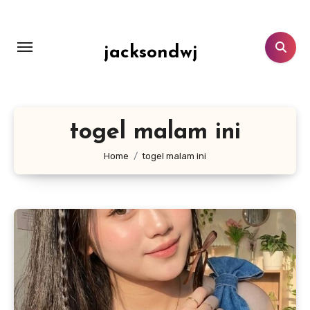
Lewati
ke
konten
jacksondwj
togel malam ini
Home
togel malam ini